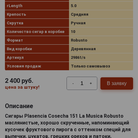
rLength
5.0
Крепость
Средняя
Скрутка
Ручная
Количество сигар в коробке
10
Формат
Robusto
Вид коробки
Деревянная
Артикул
29861/s
Условия продаж
Только самовывоз
2 400
руб.
В заявку
-
+
цена за штуку!
Описание
Сигары Plasenсia Cosecha 151 La Musica Robusto
маслянистые, хорошо скрученные, напоминающий
кусочек фруктового пирога с оттенком специй для
выпечки, цукатов, грецких орехов и патоки.