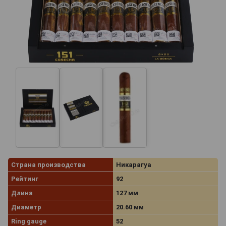
Страна производства
Никарагуа
Рейтинг
92
Длина
127 мм
Диаметр
20.60 мм
Ring gauge
52