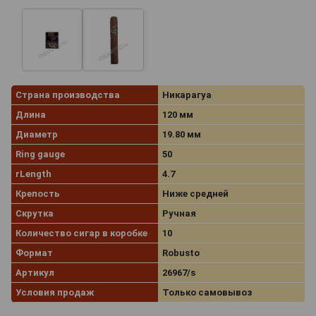
Страна производства
Никарагуа
Длина
120 мм
Диаметр
19.80 мм
Ring gauge
50
rLength
4.7
Крепость
Ниже средней
Скрутка
Ручная
Количество сигар в коробке
10
Формат
Robusto
Артикул
26967/s
Условия продаж
Только самовывоз