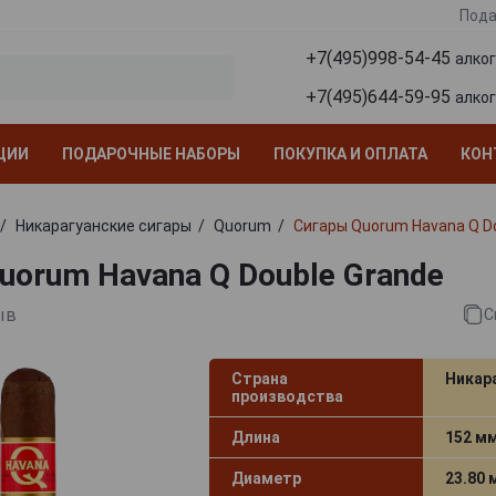
Пода
+7(495)998-54-45
алко
+7(495)644-59-95
алко
ЦИИ
ПОДАРОЧНЫЕ НАБОРЫ
ПОКУПКА И ОПЛАТА
КОН
Никарагуанские сигары
Quorum
Сигары Quorum Havana Q D
uorum Havana Q Double Grande
ыв
С
Страна
Никар
производства
Длина
152 м
Диаметр
23.80