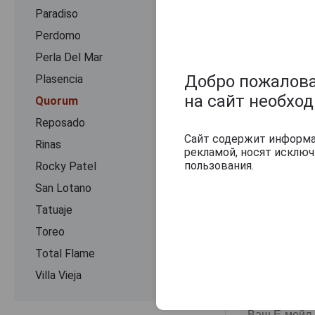
Paradiso
Perdomo
Perla Del Mar
Добро пожаловат
Plasencia
на сайт необхо
Quorum
Reposado
Сайт содержит информац
Rinas
Оцените и нап
рекламой, носят исклю
пользования.
Rocky Patel
San Lotano
Tatuaje
Toreo
Total Flame
Villa Vieja