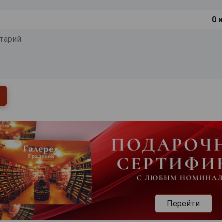
0
и
Перейти