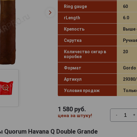
Ring gauge
60
rLength
6.0
Крепость
Выше 
Скрутка
Ручна
Количество сигар в
20
коробке
Формат
Gordo
Артикул
29380/
Условия продаж
Тольк
1 580
руб.
-
+
цена за штуку!
 Quorum Havana Q Double Grande