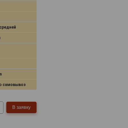
средней
я
s
о самовывоз
В заявку