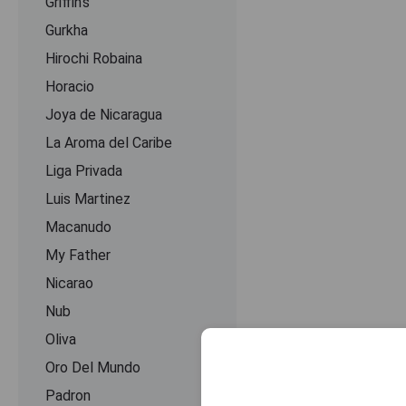
Griffin's
Gurkha
Hirochi Robaina
Horacio
Joya de Nicaragua
La Aroma del Caribe
Liga Privada
Luis Martinez
Macanudo
My Father
Nicarao
Nub
Oliva
Oro Del Mundo
Padron