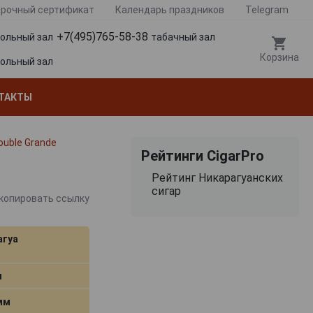
рочный сертификат
Календарь праздников
Telegram
+7(495)765-58-38
гольный зал
табачный зал
Корзина
гольный зал
ТАКТЫ
ouble Grande
Рейтинги CigarPro
Рейтинг Никарагуанских
сигар
копировать ссылку
агуа
м
 мм