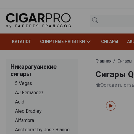
КАТАЛОГ
СПИРТНЫЕ НАПИТКИ
СИГАРЫ
АК
Главная
Сигары
Никарагуанские
Сигары Q
сигары
5 Vegas
Оставить отз
AJ Fernandez
Acid
Alec Bradley
Alfambra
Aristocrat by Jose Blanco