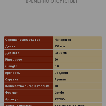
Страна производства
Никарагуа
Длина
152 мм
Диаметр
23.80 мм
Ring gauge
60
rLength
6.0
Крепость
Средняя
Скрутка
Ручная
Количество сигар в коробке
10
Формат
Gordo
Артикул
27789/s
Условия продаж
Только самовывоз