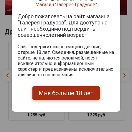
Магазин "Галерея Градусов"
Добро пожаловать на сайт магазина
“Галерея Градусов”. Для доступа на
сайт необходимо подтвердить
Другие продукты бренда REPOSADO
совершеннолетний возраст.
Сайт содержит информацию для лиц
старше 18 лет. Сведения, размещенные на
сайте, не являются рекламой, носят
исключительно информационный
характер и предназначены исключительно
для личного пользования.
Мне больше 18 лет
Сигары Reposado
Сигары Reposado
Colorado Robusto
Colorado Toro
1 295 руб.
1 325 руб.