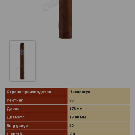
Страна производства
Никарагуа
Рейтинг
85
Длина
178 мм
Диаметр
19.80 мм
Ring gauge
50
rLength
7.0