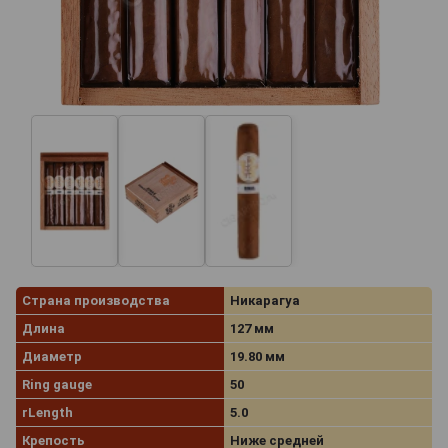
Страна производства
Никарагуа
Длина
127 мм
Диаметр
19.80 мм
Ring gauge
50
rLength
5.0
Крепость
Ниже средней