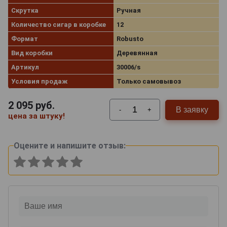
Скрутка
Ручная
Количество сигар в коробке
12
Формат
Robusto
Вид коробки
Деревянная
Артикул
30006/s
Условия продаж
Только самовывоз
2 095
руб.
В заявку
-
+
цена за штуку!
Оцените и напишите отзыв: