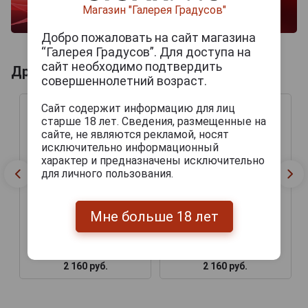
Магазин "Галерея Градусов"
Добро пожаловать на сайт магазина
“Галерея Градусов”. Для доступа на
сайт необходимо подтвердить
Другие продукты бренда RINAS
совершеннолетний возраст.
Сайт содержит информацию для лиц
старше 18 лет. Сведения, размещенные на
сайте, не являются рекламой, носят
исключительно информационный
характер и предназначены исключительно
для личного пользования.
Мне больше 18 лет
Сигары Rinas Sun Grown
Сигары Rinas Sun Grown
Elegantes
Toro
2 160 руб.
2 160 руб.