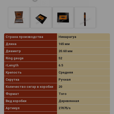
Страна производства
Никарагуа
Длина
165 мм
Диаметр
20.60 мм
Ring gauge
52
rLength
6.5
Крепость
Средняя
Скрутка
Ручная
Количество сигар в коробке
20
Формат
Toro
Вид коробки
Деревянная
Артикул
27075/s