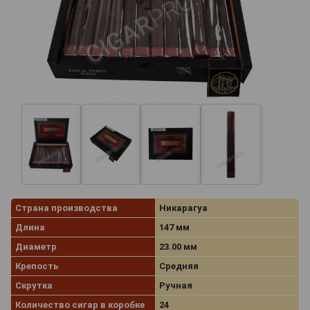
Страна производства
Никарагуа
Длина
147 мм
Диаметр
23.00 мм
Крепость
Средняя
Скрутка
Ручная
Количество сигар в коробке
24