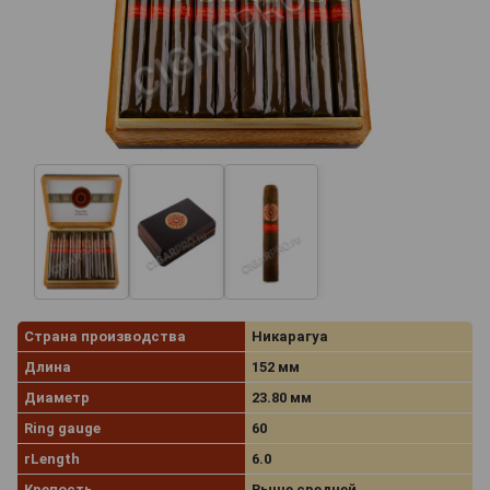
Страна производства
Никарагуа
Длина
152 мм
Диаметр
23.80 мм
Ring gauge
60
rLength
6.0
Крепость
Выше средней