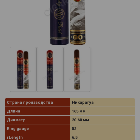
Страна производства
Никарагуа
Длина
165 мм
Диаметр
20.60 мм
Ring gauge
52
rLength
6.5