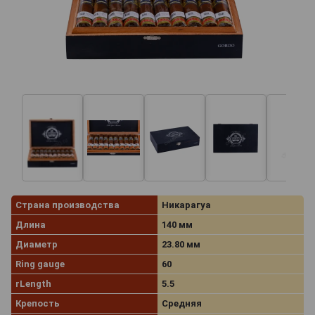
Страна производства
Никарагуа
Длина
140 мм
Диаметр
23.80 мм
Ring gauge
60
rLength
5.5
Крепость
Средняя