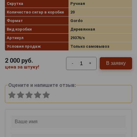
Скрутка
Ручная
Количество сигар в коробке
20
Формат
Gordo
Вид коробки
Деревянная
Артикул
29376/s
Условия продаж
Только самовывоз
2 000
руб.
В заявку
-
+
цена за штуку!
Оцените и напишите отзыв: