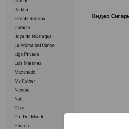
Griffin's
Gurkha
Видео Сигары 
Hirochi Robaina
Horacio
Joya de Nicaragua
La Aroma del Caribe
Liga Privada
Luis Martinez
Macanudo
My Father
Nicarao
Nub
Oliva
Oro Del Mundo
Padron