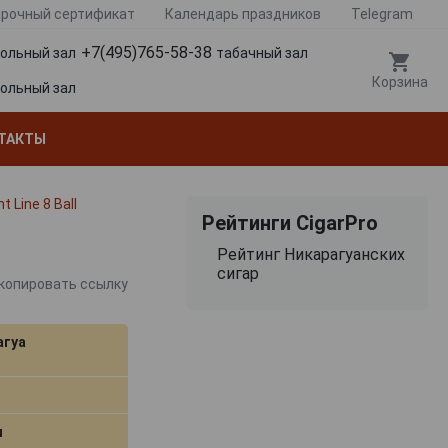
рочный сертификат
Календарь праздников
Telegram
+7(495)765-58-38
гольный зал
табачный зал
Корзина
гольный зал
ТАКТЫ
t Line 8 Ball
Рейтинги CigarPro
Рейтинг Никарагуанских
сигар
копировать ссылку
агуа
м