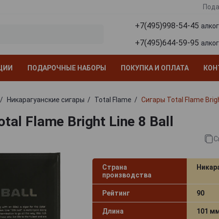
Пода
+7(495)998-54-45
алко
+7(495)644-59-95
алко
ЦИИ
ПОДАРОЧНЫЕ НАБОРЫ
ПОКУПКА И ОПЛАТА
КОН
Никарагуанские сигары
Total Flame
Сигары Total Flame Brigh
tal Flame Bright Line 8 Ball
С
Страна
Никар
производства
Рейтинг
90
Длина
101 м