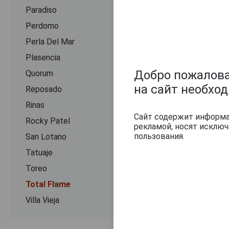
Paradiso
Perdomo
Perla Del Mar
Plasencia
Добро пожаловат
Quorum
на сайт необхо
Reposado
Rinas
Сайт содержит информац
Rocky Patel
рекламой, носят исклю
пользования.
San Lotano
Отзывы на Сиг
Tatuaje
5
Toreo
Всего
1
отзы
Total Flame
Villa Vieja
Елена