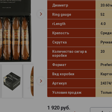
Диаметр
20.60
Ring gauge
52
rLength
4.0
Крепость
Средн
Скрутка
Ручна
Количество сигар в
20
коробке
Формат
Prefer
Вид коробки
Карто
Артикул
24374/
Условия продаж
Тольк
1 920
руб.