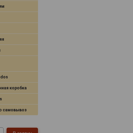
 мм
яя
я
idos
нная коробка
s
о самовывоз