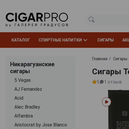
КАТАЛОГ
СПИРТНЫЕ НАПИТКИ
СИГАРЫ
АК
Главная
Сигары
Никарагуанские
Сигары To
сигары
5 Vegas
5
1
отзыв
AJ Fernandez
Acid
Alec Bradley
Alfambra
Aristocrat by Jose Blanco