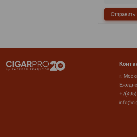
Конта
г. Моск
Ежеднев
+7(495)
info@cig