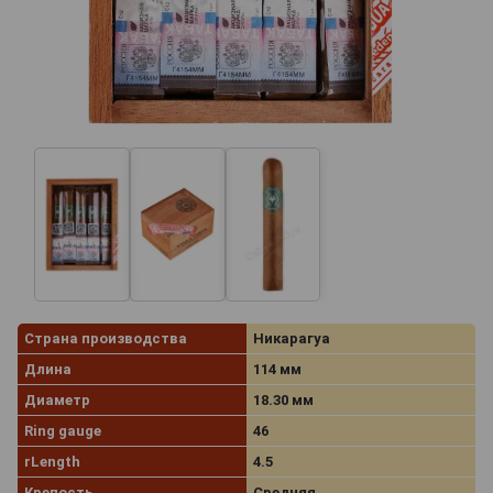
Страна производства
Никарагуа
Длина
114 мм
Диаметр
18.30 мм
Ring gauge
46
rLength
4.5
Крепость
Средняя