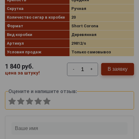
Скрутка
Ручная
Количество сигар в коробке
20
Формат
Short Corona
Вид коробки
Деревянная
Артикул
29812/s
Условия продаж
Только самовывоз
1 840
руб.
В заявку
-
+
цена за штуку!
Оцените и напишите отзыв: