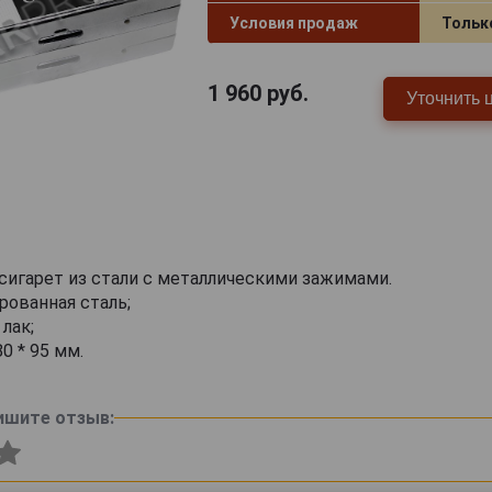
Условия продаж
Тольк
1 960
руб.
Уточнить 
 сигарет из стали с металлическими зажимами.
рованная сталь;
лак;
80 * 95 мм.
ишите отзыв: