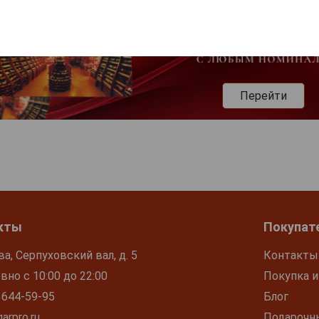
Перейти
кты
Покупат
ва, Серпуховский вал, д. 5
Контакты
но с 10:00 до 22:00
Покупка и
 644-59-95
Блог
arpro.ru
Подарочн