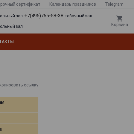
рочный сертификат
Календарь праздников
Telegram
+7(495)765-58-38
гольный зал
табачный зал
Корзина
гольный зал
ТАКТЫ
копировать ссылку
ия
s