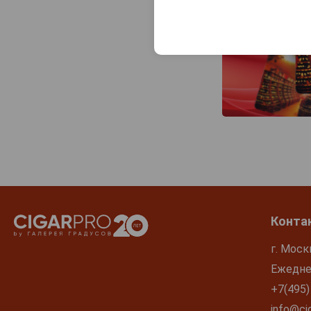
Конта
г. Моск
Ежеднев
+7(495)
info@cig