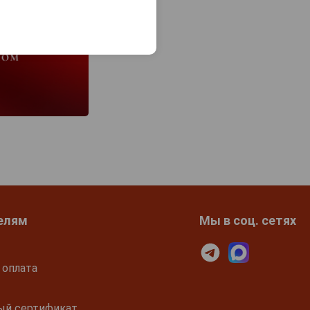
елям
Мы в соц. сетях
 оплата
ый сертификат