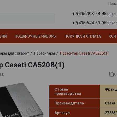
Пода
+7(495)998-54-45
алко
+7(495)644-59-95
алко
ЦИИ
ПОДАРОЧНЫЕ НАБОРЫ
ПОКУПКА И ОПЛАТА
КОН
ары для сигарет
Портсигары
Портсигар Caseti CA520B(1)
р Caseti CA520B(1)
ыв
С
Страна
Франц
производства
Производитель
Caseti
Артикул
27285/