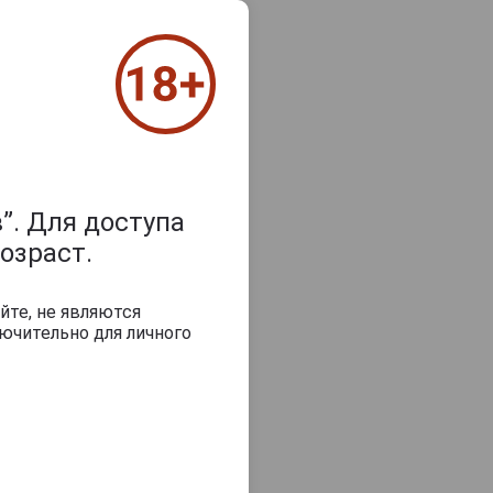
”. Для доступа
з 2000 знаков
озраст.
йте, не являются
ючительно для личного