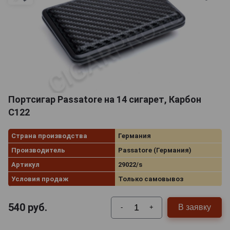
Портсигар Passatore на 14 сигарет, Карбон
C122
Страна производства
Германия
Производитель
Passatore (Германия)
Артикул
29022/s
Условия продаж
Только самовывоз
540
руб.
В заявку
-
+