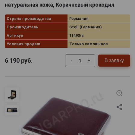
натуральная кожа, Коричневый крокодил
Страна производства
Германия
Производитель
Stoll (Германия)
Артикул
11493/s
Условия продаж
Только самовывоз
6 190
руб.
В заявку
-
+