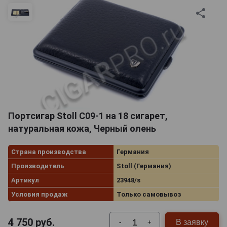
Портсигар Stoll C09-1 на 18 сигарет,
натуральная кожа, Черный олень
Страна производства
Германия
Производитель
Stoll (Германия)
Артикул
23948/s
Условия продаж
Только самовывоз
4 750
руб.
В заявку
-
+