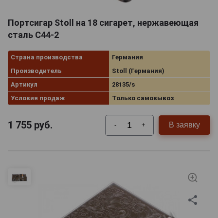
Портсигар Stoll на 18 сигарет, нержавеющая
сталь C44-2
Страна производства
Германия
Производитель
Stoll (Германия)
Артикул
28135/s
Условия продаж
Только самовывоз
1 755
руб.
В заявку
-
+