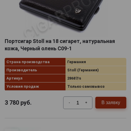
Портсигар Stoll на 18 сигарет, натуральная
кожа, Черный олень C09-1
Страна производства
Германия
Производитель
Stoll (Германия)
Артикул
28687/s
Условия продаж
Только самовывоз
3 780
руб.
В заявку
-
+