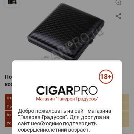
Портсигар Stoll на 18 сигарет, натуральная
кожа, Черный C23
Страна производства
Германия
Магазин "Галерея Градусов"
Производитель
Lubinski (Италия)
Добро пожаловать на сайт магазина
Артикул
28132/s
“Галерея Градусов”. Для доступа на
сайт необходимо подтвердить
Условия продаж
Только самовывоз
совершеннолетний возраст.