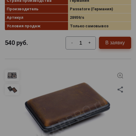
Страна производства
Германия
Производитель
Passatore (Германия)
Артикул
28959/s
Условия продаж
Только самовывоз
540
руб.
В заявку
-
+