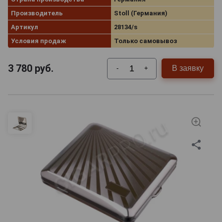
Производитель
Stoll (Германия)
Артикул
28134/s
Условия продаж
Только самовывоз
3 780
руб.
В заявку
-
+