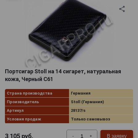
Портсигар Stoll на 14 сигарет, натуральная
кожа, Черный C61
Страна производства
Германия
Производитель
Stoll (Германия)
Артикул
28137/s
Условия продаж
Только самовывоз
3 105
руб.
В заявку
-
+