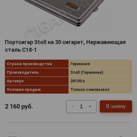
Портсигар Stoll на 30 сигарет, Нержавеющая
сталь C18-1
Страна производства
Германия
Производитель
Stoll (Германия)
Артикул
28130/s
Условия продаж
Только самовывоз
2 160
руб.
В заявку
-
+