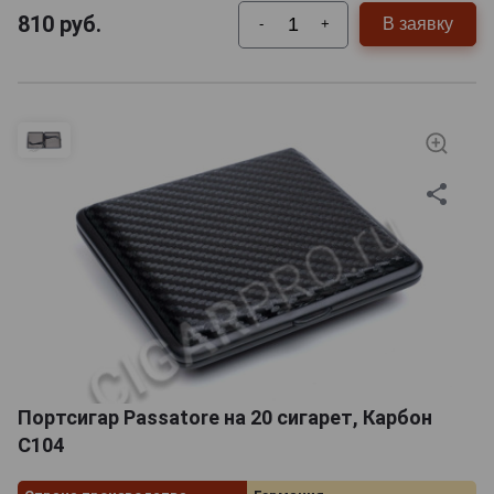
810
руб.
В заявку
-
+
Портсигар Passatore на 20 сигарет, Карбон
C104