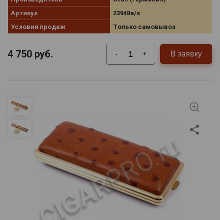
Артикул
23948a/s
Условия продаж
Только самовывоз
4 750
руб.
В заявку
-
+