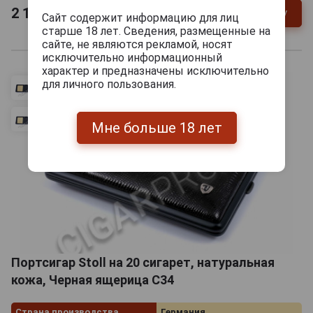
2 160
руб.
В заявку
-
+
Сайт содержит информацию для лиц
старше 18 лет. Сведения, размещенные на
сайте, не являются рекламой, носят
исключительно информационный
характер и предназначены исключительно
для личного пользования.
Мне больше 18 лет
Портсигар Stoll на 20 сигарет, натуральная
кожа, Черная ящерица C34
Страна производства
Германия