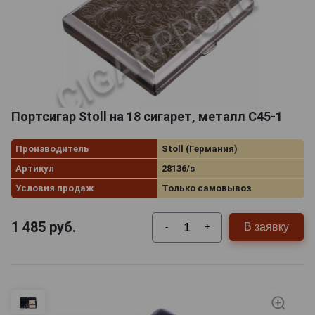
Портсигар Stoll на 18 сигарет, металл C45-1
Производитель
Stoll (Германия)
Артикул
28136/s
Условия продаж
Только самовывоз
1 485
руб.
В заявку
-
+