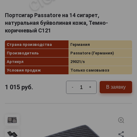
Портсигар Passatore на 14 сигарет,
натуральная буйволиная кожа, Темно-
коричневый C121
Страна производства
Германия
Производитель
Passatore (Германия)
Артикул
29021/s
Условия продаж
Только самовывоз
1 015
руб.
В заявку
-
+