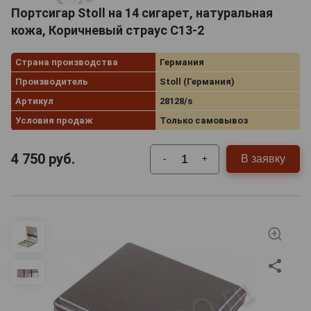
Портсигар Stoll на 14 сигарет, натуральная
кожа, Коричневый страус C13-2
Страна производства
Германия
Производитель
Stoll (Германия)
Артикул
28128/s
Условия продаж
Только самовывоз
4 750
руб.
В заявку
-
+