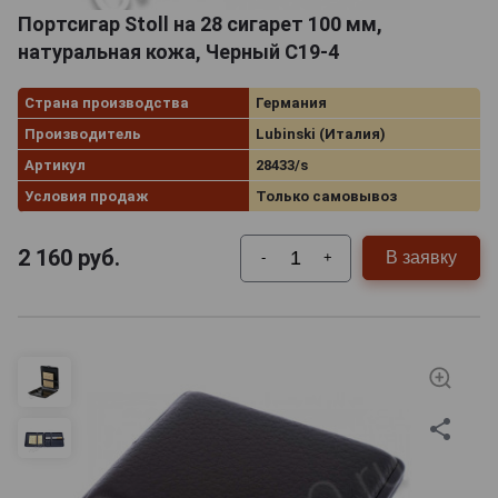
Портсигар Stoll на 28 сигарет 100 мм,
натуральная кожа, Черный C19-4
Страна производства
Германия
Производитель
Lubinski (Италия)
Артикул
28433/s
Условия продаж
Только самовывоз
2 160
руб.
В заявку
-
+