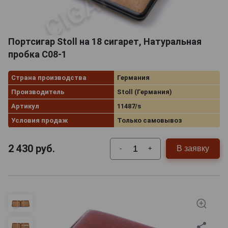
Портсигар Stoll на 18 сигарет, Натуральная
пробка C08-1
Страна производства
Германия
Производитель
Stoll (Германия)
Артикул
11487/s
Условия продаж
Только самовывоз
2 430
руб.
В заявку
-
+