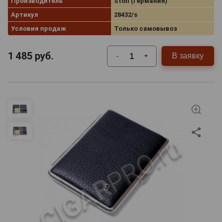
Производитель
Stoll (Германия)
Артикул
28432/s
Условия продаж
Только самовывоз
1 485
руб.
В заявку
-
+