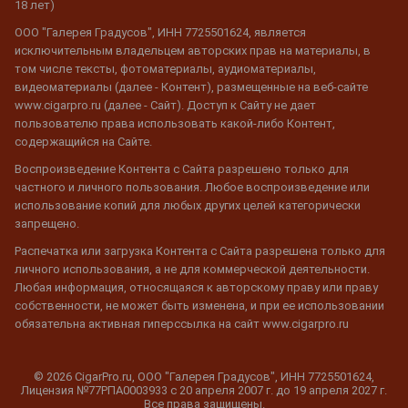
18 лет)
ООО "Галерея Градусов", ИНН 7725501624, является
исключительным владельцем авторских прав на материалы, в
том числе тексты, фотоматериалы, аудиоматериалы,
видеоматериалы (далее - Контент), размещенные на веб-сайте
www.cigarpro.ru (далее - Сайт). Доступ к Сайту не дает
пользователю права использовать какой-либо Контент,
содержащийся на Сайте.
Воспроизведение Контента с Сайта разрешено только для
частного и личного пользования. Любое воспроизведение или
использование копий для любых других целей категорически
запрещено.
Распечатка или загрузка Контента с Сайта разрешена только для
личного использования, а не для коммерческой деятельности.
Любая информация, относящаяся к авторскому праву или праву
собственности, не может быть изменена, и при ее использовании
обязательна активная гиперссылка на сайт www.cigarpro.ru
© 2026 CigarPro.ru, ООО "Галерея Градусов", ИНН 7725501624,
Лицензия №77РПА0003933 c 20 апреля 2007 г. до 19 апреля 2027 г.
Все права защищены.