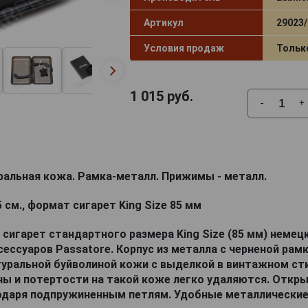
Артикул
29023/
Условия продаж
Тольк
1 015
руб.
-
+
ральная кожа. Рамка-металл. Прижимы - металл.
5 cм., формат сигарет King Size 85 мм
 сигарет стандартного размера King Size (85 мм) немец
ессуаров Passatore. Корпус из металла с черненой рам
туральной буйволиной кожи с выделкой в винтажном ст
ны и потертости на такой коже легко удаляются. Откр
одаря подпружиненным петлям. Удобные металлически