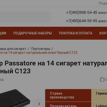
Пода
+7(495)998-54-45
алко
+7(495)644-59-95
алко
ЦИИ
ПОДАРОЧНЫЕ НАБОРЫ
ПОКУПКА И ОПЛАТА
КОН
ары для сигарет
Портсигары
re на 14 сигарет натуральная кожа Черный C123
р Passatore на 14 сигарет натура
ный C123
ыв
С
Страна
Герма
производства
Производитель
Lubins