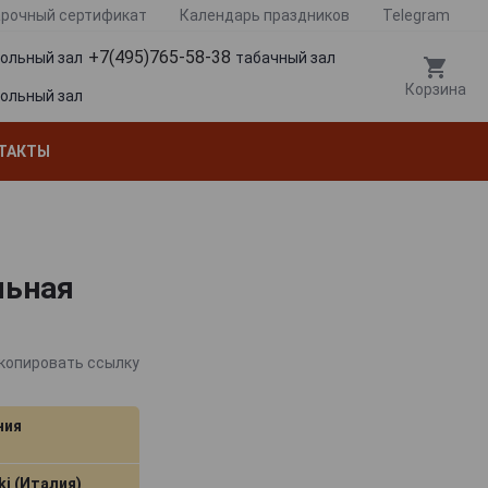
рочный сертификат
Календарь праздников
Telegram
+7(495)765-58-38
гольный зал
табачный зал
Корзина
гольный зал
ТАКТЫ
льная
копировать ссылку
ния
ki (Италия)