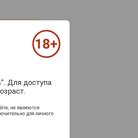
”. Для доступа
озраст.
з 2000 знаков
йте, не являются
ючительно для личного