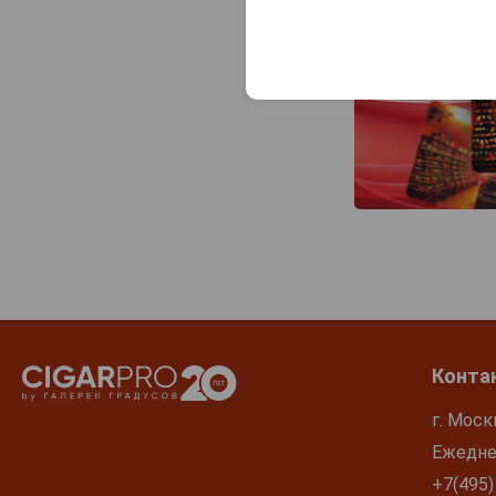
Конта
г. Моск
Ежеднев
+7(495)