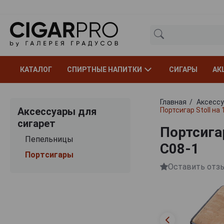
КАТАЛОГ
СПИРТНЫЕ НАПИТКИ
СИГАРЫ
АК
Главная
Аксессу
Аксессуары для
Портсигар Stoll на
сигарет
Портсигар
Пепельницы
C08-1
Портсигары
Оставить отз