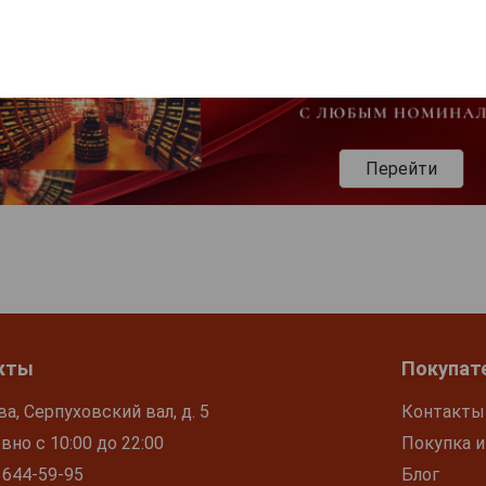
Перейти
кты
Покупат
ва, Серпуховский вал, д. 5
Контакты
но с 10:00 до 22:00
Покупка и
 644-59-95
Блог