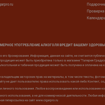
arpro.ru
Подарочн
Проверка
Календар
МЕРНОЕ УПОТРЕБЛЕНИЕ АЛКОГОЛЯ ВРЕДИТ ВАШЕМУ ЗДОРОВЬ
 его бронирования. Информация, данная на сайте, не считается публич
родукция может быть приобретена только в магазине "Галерея Градусов"
Алкогольная и табачная продукция может быть получена и оплачена на к
 владельцем авторских прав на материалы, в том числе тексты, фотом
 Сайту не дает пользователю права использовать какой-либо Контент, с
 и личного пользования. Любое воспроизведение или использование ко
ичного использования, а не для коммерческой деятельности. Любая инф
ая гиперссылка на сайт www.cigarpro.ru