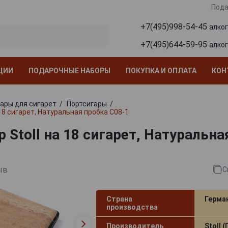
Пода
+7(495)998-54-45
алко
+7(495)644-59-95
алко
ЦИИ
ПОДАРОЧНЫЕ НАБОРЫ
ПОКУПКА И ОПЛАТА
КОН
ары для сигарет
Портсигары
 18 сигарет, Натуральная пробка C08-1
 Stoll на 18 сигарет, Натуральна
ыв
С
Страна
Герма
производства
Производитель
Stoll 