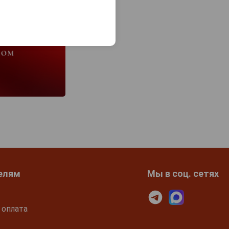
елям
Мы в соц. сетях
 оплата