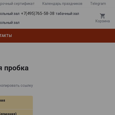
рочный сертификат
Календарь праздников
Telegram
+7(495)765-58-38
гольный зал
табачный зал
Корзина
гольный зал
ТАКТЫ
я пробка
копировать ссылку
ния
(Германия)