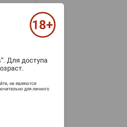
”. Для доступа
з 2000 знаков
озраст.
йте, не являются
ючительно для личного