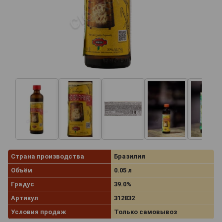
Страна производства
Бразилия
Объём
0.05 л
Градус
39.0%
Артикул
312832
Условия продаж
Только самовывоз