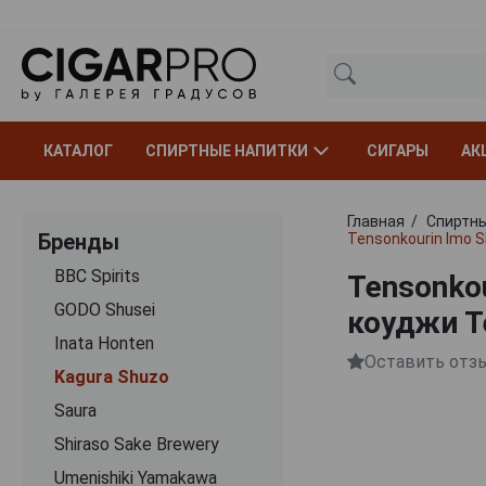
КАТАЛОГ
СПИРТНЫЕ НАПИТКИ
СИГАРЫ
АК
Главная
Спиртны
Бренды
Tensonkourin Imo S
BBC Spirits
Tensonkou
GODO Shusei
коуджи Т
Inata Honten
Оставить отз
Kagura Shuzo
Saura
Shiraso Sake Brewery
Umenishiki Yamakawa