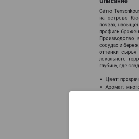
Описание
Сётю Tensonkour
на острове Кюс
почвах, насыще
профиль брожени
Производство 
сосудах и береж
оттенки сырья 
локального тер
глубину, где сл
Цвет: прозра
Аромат: мног
свежести, фр
Вкус: насыщ
фруктово-цит
штрихами.
Гастрономиче
лёгким азиатс