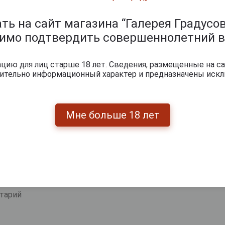
ервировки: 12–18 °C.
ь на сайт магазина “Галерея Градусов
ишите отзыв:
димо подтвердить совершеннолетний в
ию для лиц старше 18 лет. Сведения, размещенные на са
чительно информационный характер и предназначены искл
Мне больше 18 лет
0
и