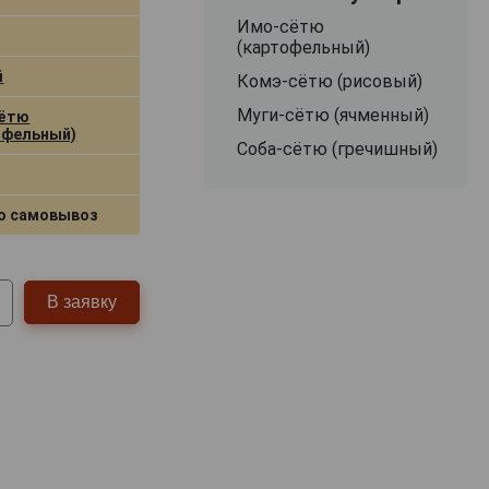
Имо‑сётю
(картофельный)
й
Комэ‑сётю (рисовый)
Муги‑сётю (ячменный)
сётю
офельный)
Соба-сётю (гречишный)
о самовывоз
В заявку