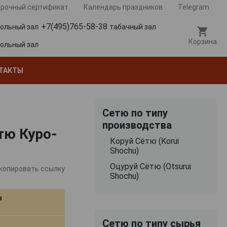
рочный сертификат
Календарь праздников
Telegram
+7(495)765-58-38
гольный зал
табачный зал
Корзина
гольный зал
ТАКТЫ
Сетю по типу
производства
ётю Куро-
Коруй Сётю (Korui
Shochu)
Оцуруй Сётю (Otsurui
копировать ссылку
Shochu)
я
Сетю по типу сырья