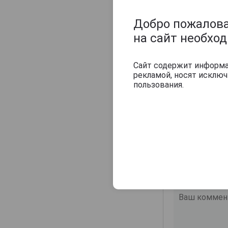
Температура с
Добро пожаловат
Оцените и нап
на сайт необхо
Сайт содержит информац
рекламой, носят исклю
пользования.