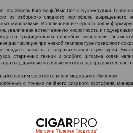
in Imo Shochu Kuro Kouji (Имо Сётю Куро-коуджи Тенсонк
ю из отборного сладкого картофеля, выращенного н
нных минералами. Использование чёрного кодзи формиру
я, увеличивая естественную кислотность и подчёркивая
ведётся традиционным способом: медленная фермента
ная дистилляция при низкой температуре позволяют сох
и создать напиток с выразительной структурой. Благ
руара, старинных техник и особого штамма кодзи напи
адковатые, дымные и пряные мотивы раскрываются посте
чный с лёгким золотистым или медовым отблеском.
ослойный, с тонами печёного сладкого картофеля, минер
укто и лёгким медово-карамельным нюансом.
енный и гибкий, с мягкой сладостью батата, делика
русовыми оттенками и долгим послевкусием с ореховы
ские сочетания: подойдёт к морепродуктам, жареной рыб
ким закускам.
Магазин "Галерея Градусов"