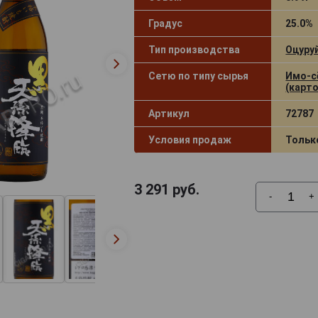
Градус
25.0%
Тип производства
Оцуру
Сетю по типу сырья
Имо‑
(карт
Артикул
72787
Условия продаж
Тольк
3 291
руб.
-
+