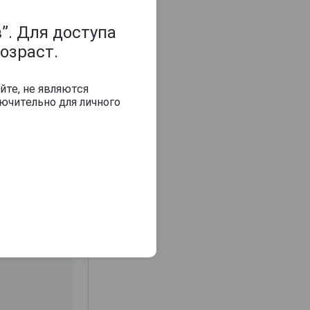
”. Для доступа
озраст.
йте, не являются
ючительно для личного
з 2000 знаков