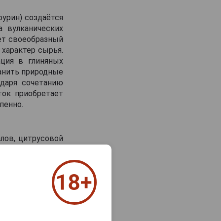
оурин) создаётся
а вулканических
ет своеобразный
 характер сырья.
ция в глиняных
ранить природные
одаря сочетанию
ток приобретает
пенно.
алов, цитрусовой
тной кислинкой,
ми и землистыми
е, копчёностям и