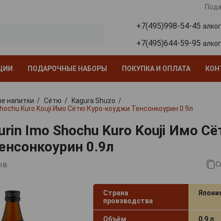
Пода
+7(495)998-54-45
алко
+7(495)644-59-95
алко
ЦИИ
ПОДАРОЧНЫЕ НАБОРЫ
ПОКУПКА И ОПЛАТА
КОН
е напитки
Сётю
Kagura Shuzo
hochu Kuro Kouji Имо Сётю Куро-коуджи Тенсонкоурин 0.9л
rin Imo Shochu Kuro Kouji Имо С
енсонкоурин 0.9л
ыв
С
Страна
Япони
производства
Объём
0.9 л