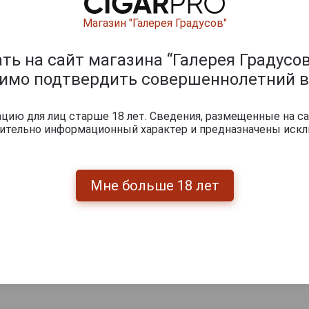
Магазин "Галерея Градусов"
Страна производства
Япония
Объём
0.9 л
ь на сайт магазина “Галерея Градусов
димо подтвердить совершеннолетний в
Градус
25.0%
Тип производства
Оцуруй
ию для лиц старше 18 лет. Сведения, размещенные на са
чительно информационный характер и предназначены искл
Сетю по типу сырья
Имо‑сё
(картоф
Артикул
72787
Мне больше 18 лет
Условия продаж
Только 
3 291
руб.
-
+