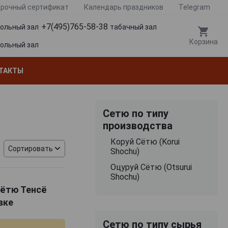
рочный сертификат
Календарь праздников
Telegram
+7(495)765-58-38
гольный зал
табачный зал
Корзина
гольный зал
ТАКТЫ
Сетю по типу
производства
Коруй Сётю (Korui
Сортировать
Shochu)
Оцуруй Сётю (Otsurui
Shochu)
Сётю Тенсё
вке
Сетю по типу сырья