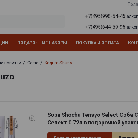
Пода
+7(495)998-54-45
алко
+7(495)644-59-95
алко
ЦИИ
ПОДАРОЧНЫЕ НАБОРЫ
ПОКУПКА И ОПЛАТА
КОН
е напитки
Сётю
Kagura Shuzo
huzo
Soba Shochu Tensyo Select Соба 
Селект 0.72л в подарочной упако
Страна производства
Япония