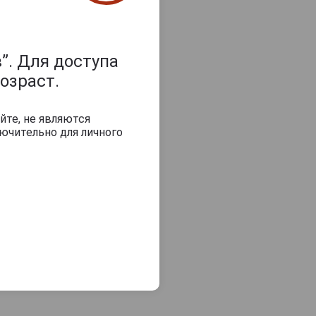
”. Для доступа
озраст.
йте, не являются
ючительно для личного
тю
ельный)
самовывоз
В заявку