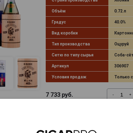
Объём
0.72 л
Градус
40.0%
Вид коробки
Картонн
Тип производства
Оцуруй
Сетю по типу сырья
Соба-сё
Артикул
306907
Условия продаж
Только 
7 733
руб.
-
+
Tensonkourin Imo Shochu Kuro Ko
Куро-коуджи Тенсонкоурин 0.9л