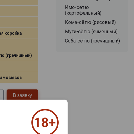
Имо‑сётю
(картофельный)
Комэ‑сётю (рисовый)
Муги‑сётю (ячменный)
ая коробка
Соба-сётю (гречишный)
тю (гречишный)
самовывоз
В заявку
uji Имо Сётю