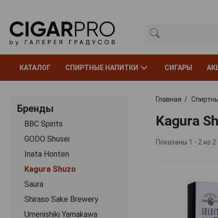
КАТАЛОГ
СПИРТНЫЕ НАПИТКИ
СИГАРЫ
АК
Главная
Спиртны
Бренды
Kagura S
BBC Spirits
GODO Shusei
Показаны 1 - 2 из 2
Inata Honten
Kagura Shuzo
Saura
Shiraso Sake Brewery
Umenishiki Yamakawa