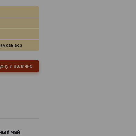
самовывоз
цену и наличие
рный чай