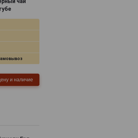
ёрный чай
тубе
самовывоз
цену и наличие