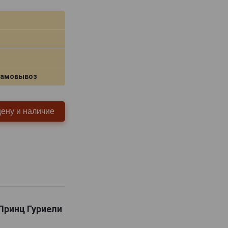
самовывоз
цену и наличие
й Принц Гуриели