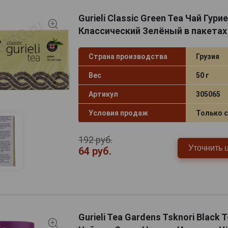
Gurieli Classic Green Tea Чай Гури
Классический Зелёный в пакетах
Страна производства
Грузия
Вес
50 г
Артикул
305065
Условия продаж
Только 
192 руб.
Уточнить 
64 руб.
Gurieli Tea Gardens Tsknori Black 