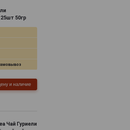
ели
 25шт 50гр
самовывоз
цену и наличие
Tea Чай Гуриели