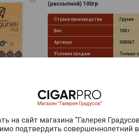
(рассыпной) 100гр
Страна производства
Грузия
Вес
100 г
Артикул
305067
Условия продаж
Только 
354 руб.
Уточнить 
120 руб.
Магазин "Галерея Градусов"
ь на сайт магазина “Галерея Градусов
димо подтвердить совершеннолетний в