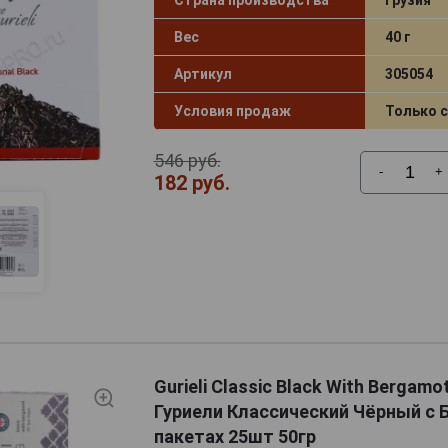
Вес
40 г
Артикул
305054
Условия продаж
Только 
546 руб.
-
+
182 руб.
Gurieli Classic Black With Bergamo
Гуриели Классический Чёрный с 
пакетах 25шт 50гр