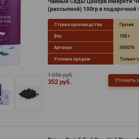
Чайные Сады Цкнори Имерети Ч
(рассыпной) 100гр в подарочной 
Страна производства
Грузия
Вес
100 г
Артикул
305076
Условия продаж
Только 
1 056 руб.
Уточнить 
352 руб.