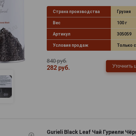
Страна производства
Грузия
Вес
100 г
Артикул
305059
Условия продаж
Только 
840 руб.
Уточнить 
282 руб.
Gurieli Black Leaf Чай Гуриели Чё