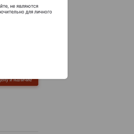
и Чёрный чай с
йте, не являются
ючительно для личного
самовывоз
цену и наличие