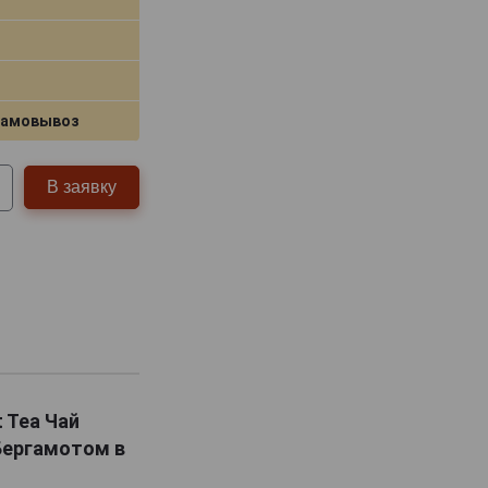
самовывоз
В заявку
t Tea Чай
Бергамотом в