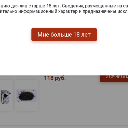
Gurieli Black Bergamot Чай Гуриел
ию для лиц старше 18 лет. Сведения, размещенные на са
Бергамотом (рассыпной) 100гр
чительно информационный характер и предназначены искл
Страна производства
Грузия
Мне больше 18 лет
Вес
100 г
Артикул
305068
Условия продаж
Только 
354 руб.
Уточнить 
118 руб.