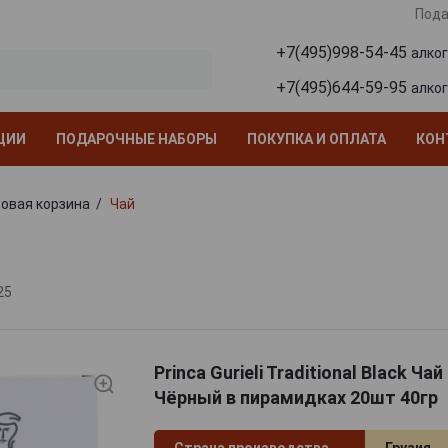
Пода
+7(495)998-54-45
алко
+7(495)644-59-95
алко
ЦИИ
ПОДАРОЧНЫЕ НАБОРЫ
ПОКУПКА И ОПЛАТА
КОН
овая корзина
Чай
25
Princa Gurieli Traditional Black Ча
Чёрный в пирамидках 20шт 40гр
Страна производства
Грузия