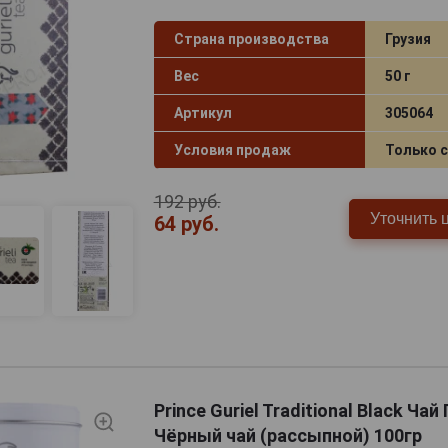
Страна производства
Грузия
Вес
50 г
Артикул
305064
Условия продаж
Только 
192 руб.
Уточнить 
64 руб.
Prince Guriel Traditional Black Ча
Чёрный чай (рассыпной) 100гр