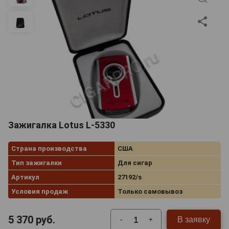
Зажигалка Lotus L-5330
Страна производства
США
Тип зажигалки
Для сигар
Артикул
27192/s
Условия продаж
Только самовывоз
5 370
руб.
В заявку
-
+