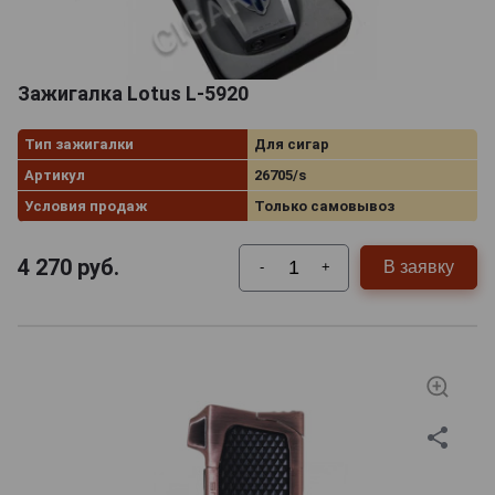
Зажигалка Lotus L-5920
Тип зажигалки
Для сигар
Артикул
26705/s
Условия продаж
Только самовывоз
4 270
руб.
В заявку
-
+