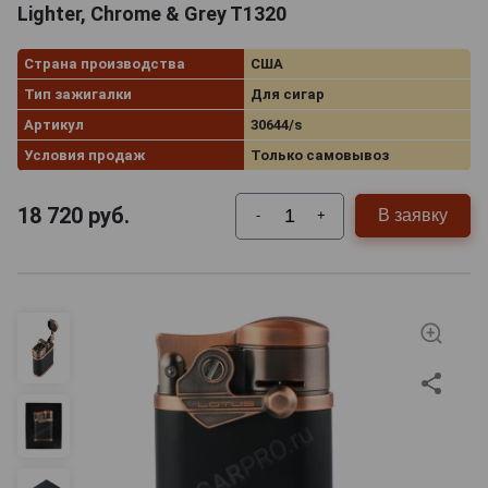
Lighter, Chrome & Grey T1320
Страна производства
США
Тип зажигалки
Для сигар
Артикул
30644/s
Условия продаж
Только самовывоз
18 720
руб.
В заявку
-
+