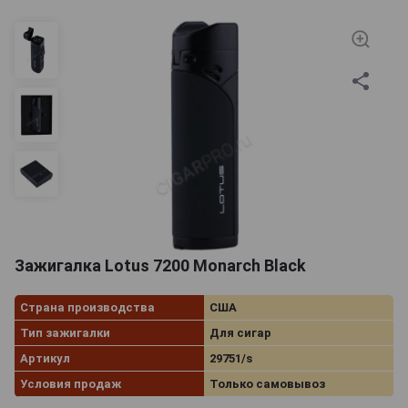
Ассортимент американских зажигалок Лотос весьма
широк – в нем представлены изделия с одинарным,
двойным и тройным факелами, настольные и
карманные вариации, предназначенные для
раскуривания трубок и сигар. Надежный
цельнометаллический корпус защищает предметы от
повреждений, а пламя снабжено системой защиты от
ветра. Внушающие уважение зажигалки Lotus
выполнены в лаконичном стиле, который подчеркнет
высокий статус владельца. Качественное
исполнение и эргономичный дизайн, дополнением к
которому станет элегантная упаковка, позволяют
Зажигалка Lotus 7200 Monarch Black
рассматривать изделия как сувенир для настоящих
афисионадо.
Страна производства
США
Тип зажигалки
Для сигар
Артикул
29751/s
Условия продаж
Только самовывоз