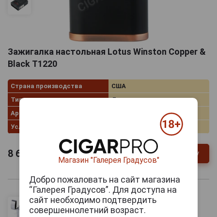
Зажигалка настольная Lotus Winston Copper &
Black Т1220
Страна производства
США
Тип зажигалки
Для сигар
Артикул
30677/s
Условия продаж
Только самовывоз
8 640
руб.
В заявку
-
+
Магазин "Галерея Градусов"
Добро пожаловать на сайт магазина
“Галерея Градусов”. Для доступа на
сайт необходимо подтвердить
совершеннолетний возраст.