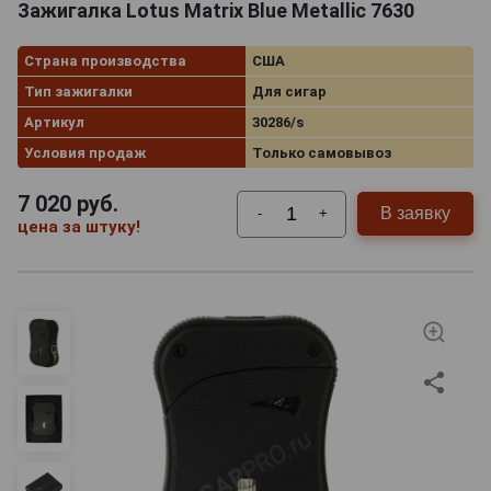
Зажигалка Lotus Matrix Blue Metallic 7630
Страна производства
США
Тип зажигалки
Для сигар
Артикул
30286/s
Условия продаж
Только самовывоз
7 020
руб.
В заявку
-
+
цена за штуку!