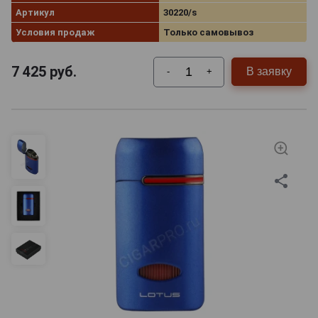
Артикул
30220/s
Условия продаж
Только самовывоз
7 425
руб.
В заявку
-
+