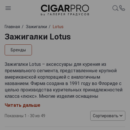
Главная
Зажигалки
Lotus
Зажигалки Lotus
Бренды
Зажигалки Lotus – аксессуары для курения из
премиального сегмента, представленные крупной
американской корпорацией с аналогичным
названием. Фирма создана в 1991 году во Флориде с
целью производства курительных принадлежностей
класса «люкс». Многие изделия оснащены
дополнительными функциями, поэтому пригодятся в
Читать дальше
самых неожиданных ситуациях. В портфель компании,
помимо зажигалок, входят гильотины для сигар,
Показаны 1 - 30 из 49
Сортировать
пепельницы, хьюмидоры, портсигары, увлажнители и
другие полезные аксессуары.