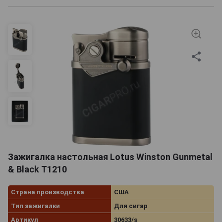
Зажигалка настольная Lotus Winston Gunmetal
& Black Т1210
Страна производства
США
Тип зажигалки
Для сигар
Артикул
30633/s