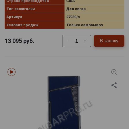
Страна производства
США
Тип зажигалки
Для сигар
Артикул
27930/s
Условия продаж
Только самовывоз
13 095
руб.
В заявку
-
+