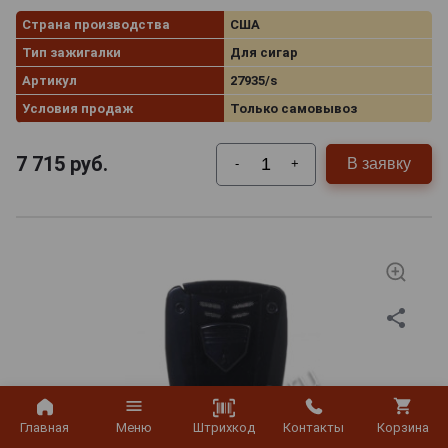
Страна производства
США
Тип зажигалки
Для сигар
Артикул
27935/s
Условия продаж
Только самовывоз
7 715
руб.
В заявку
-
+
Штрихкод
Главная
Меню
Контакты
Корзина