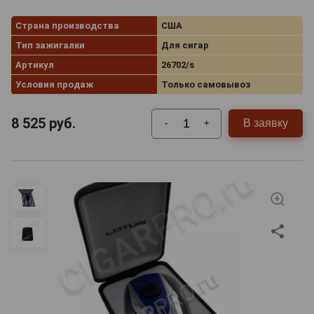
Страна производства
США
Тип зажигалки
Для сигар
Артикул
26702/s
Условия продаж
Только самовывоз
8 525
руб.
В заявку
-
+