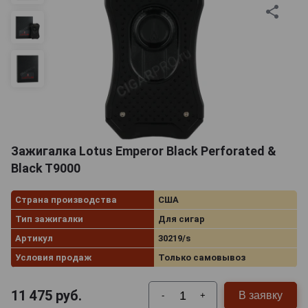
Зажигалка Lotus Emperor Black Perforated &
Black T9000
Страна производства
США
Тип зажигалки
Для сигар
Артикул
30219/s
Условия продаж
Только самовывоз
11 475
руб.
В заявку
-
+