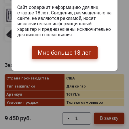
Сайт содержит информацию для лиц
старше 18 лет. Сведения, размещенные на
сайте, не являются рекламой, носят
исключительно информационный
характер и предназначены исключительно
для личного пользования.
Мне больше 18 лет
Зажигалка Lotus T3C
Страна производства
США
Тип зажигалки
Для сигар
Артикул
16971/s
Условия продаж
Только самовывоз
9 450
руб.
В заявку
-
+