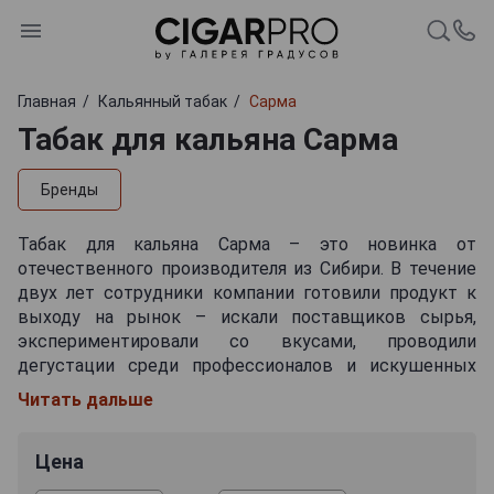
Главная
Кальянный табак
Сарма
Табак для кальяна Сарма
Бренды
Табак для кальяна Сарма – это новинка от
отечественного производителя из Сибири. В течение
двух лет сотрудники компании готовили продукт к
выходу на рынок – искали поставщиков сырья,
экспериментировали со вкусами, проводили
дегустации среди профессионалов и искушенных
ценителей, участвовали в выставках. После
Читать дальше
тщательного отбора производитель заключил
контракт с фермерским хозяйством в американском
Цена
штате Вирджиния, а в качестве основных
компонентов смеси были выбраны два сорта табака