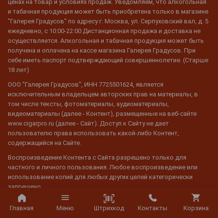
ценах на товар и условиях продаж. Уведомляем, что алкогольная
и табачная продукция может быть приобретена только в магазине
"Галерея Градусов" по адресу г. Москва, ул. Серпуховский вал, д. 5
ежедневно, с 10:00-22:00 Дистанционная продажа и доставка не
осуществляется. Алкогольная и табачная продукция может быть
получена и оплачена на кассе магазина Галерея Градусов. При
себе иметь паспорт подтверждающий совершеннолетие. (Старше
18 лет)
ООО "Галерея Градусов", ИНН 7725501624, является
исключительным владельцем авторских прав на материалы, в
том числе тексты, фотоматериалы, аудиоматериалы,
видеоматериалы (далее - Контент), размещенные на веб-сайте
www.cigarpro.ru (далее - Сайт). Доступ к Сайту не дает
пользователю права использовать какой-либо Контент,
содержащийся на Сайте.
Воспроизведение Контента с Сайта разрешено только для
частного и личного пользования. Любое воспроизведение или
использование копий для любых других целей категорически
запрещено.
Распечатка или загрузка Контента с Сайта разрешена только для
Штрихкод
Главная
Меню
Контакты
Корзина
личного использования, а не для коммерческой деятельности.