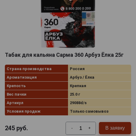
Табак для кальяна Сарма 360 Арбуз Ёлка 25г
Страна производства
Россия
Ароматизация
Арбуз / Ёлка
Крепость
Крепкая
Вес пачки
25.0 г
Артикул
29088d/s
Условия продаж
Только самовывоз
245
руб.
В заявку
-
+