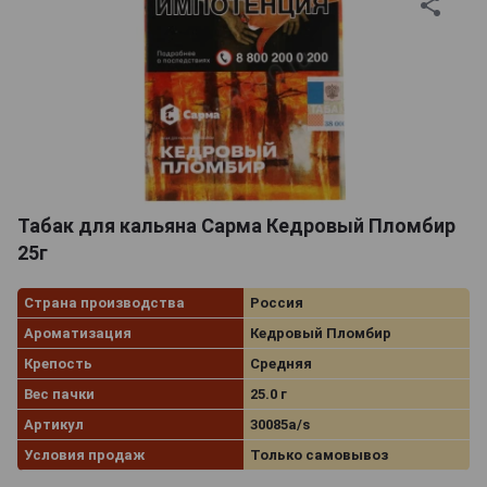
Табак для кальяна Сарма Кедровый Пломбир
25г
Страна производства
Россия
Ароматизация
Кедровый Пломбир
Крепость
Средняя
Вес пачки
25.0 г
Артикул
30085a/s
Условия продаж
Только самовывоз