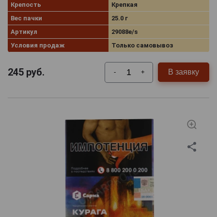
Крепость
Крепкая
Вес пачки
25.0 г
Артикул
29088e/s
Условия продаж
Только самовывоз
245
руб.
В заявку
-
+