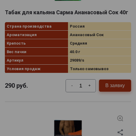
Табак для кальяна Сарма Ананасовый Сок 40г
Страна производства
Россия
Ароматизация
Ананасовый Сок
Крепость
Средняя
Вес пачки
40.0 г
Артикул
29089/s
Условия продаж
Только самовывоз
290
руб.
В заявку
-
+