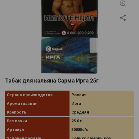
Табак для кальяна Сарма Ирга 25г
Страна производства
Россия
Ароматизация
Ирга
Крепость
Средняя
Вес пачки
25.0 г
Артикул
30085e/s
Условия продаж
Только самовывоз