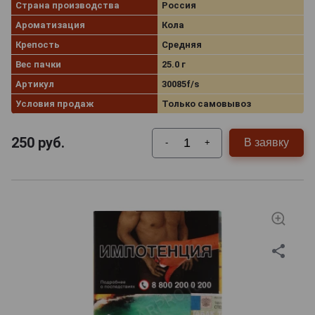
Страна производства
Россия
Ароматизация
Кола
Крепость
Средняя
Вес пачки
25.0 г
Артикул
30085f/s
Условия продаж
Только самовывоз
250
руб.
В заявку
-
+