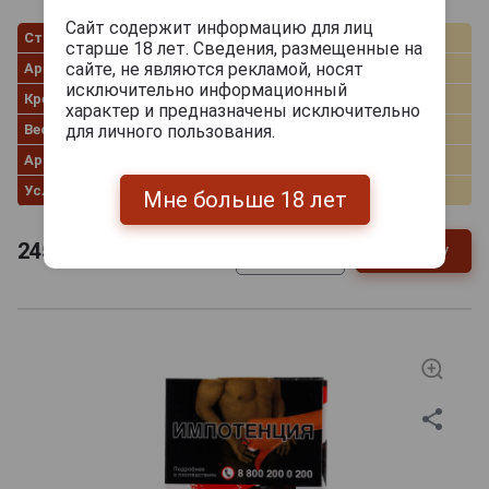
Сайт содержит информацию для лиц
Страна производства
Россия
старше 18 лет. Сведения, размещенные на
сайте, не являются рекламой, носят
Ароматизация
Яблоко / Карамель
исключительно информационный
Крепость
Крепкая
характер и предназначены исключительно
Вес пачки
25.0 г
для личного пользования.
Артикул
29088a/s
Условия продаж
Только самовывоз
Мне больше 18 лет
245
руб.
В заявку
-
+