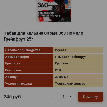
Табак для кальяна Сарма 360 Помело
Грейпфрут 25г
Страна производства
Россия
Ароматизация
Помело / Грейпфрут
Крепость
Крепкая
Вес пачки
25.0 г
Артикул
29088b/s
Условия продаж
Только самовывоз
245
руб.
В заявку
-
+