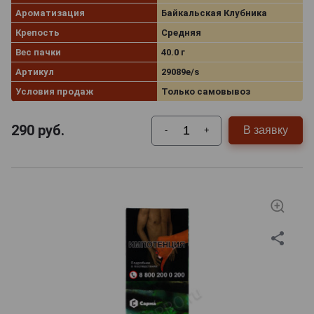
Ароматизация
Байкальская Клубника
Крепость
Средняя
Вес пачки
40.0 г
Артикул
29089e/s
Условия продаж
Только самовывоз
290
руб.
В заявку
-
+