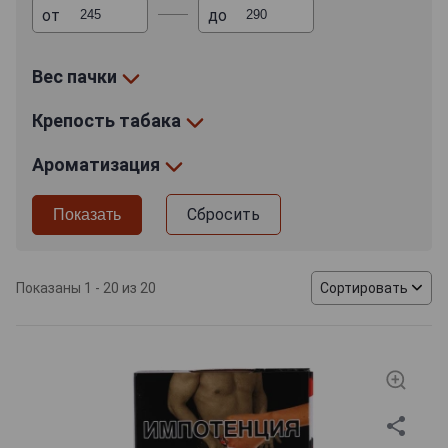
– Burley для крепости и Virginia Gold для богатого
от
до
вкуса.
Вес пачки
Кальянный табак Сарма обладает рядом
преимуществ. Он комфортен в работе – легко
Крепость табака
пушится, отличается удачной нарезкой и оптимально
подобранной консистенцией. Упаковки 40 г хватает
Ароматизация
на две полных забивки. Ассортимент представлен
широкой палитрой – всего шесть линеек. Вниманию
потребителя предлагает привычные фруктово-
Сбросить
ягодные вариации и экзотические образцы с
ароматом орехового молока, газированного напитка
Байкал, арбузного мармелада и др. Также в
Показаны 1 - 20 из 20
Сортировать
ассортименте есть и чистая смесь без
ароматических добавок. Табак для кальяна Сарма
подойдет ценителям как крепкого, так и мягкого
вкуса. Сбалансированная ароматика и оптимальные
параметры курения делают табак для кальяна Сарма
достойным продуктом для использования в
домашних условиях и в заведениях HoReCa.