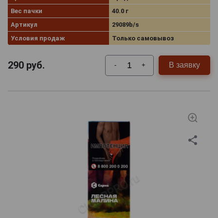
Вес пачки
40.0 г
Артикул
29089b/s
Условия продаж
Только самовывоз
290
руб.
В заявку
-
+