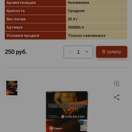
Ароматизация
Княженика
Крепость
Средняя
Вес пачки
25.0 г
Артикул
30085b/s
Условия продаж
Только самовывоз
250
руб.
В заявку
-
+