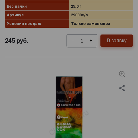
Вес пачки
25.0 г
Артикул
29088c/s
Условия продаж
Только самовывоз
245
руб.
В заявку
-
+