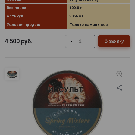
Вес пачки
100.0 г
Артикул
30667/s
Условия продаж
Только самовывоз
4 500
руб.
В заявку
-
+