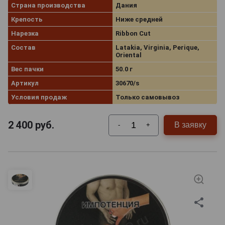
Страна производства
Дания
Крепость
Ниже средней
Нарезка
Ribbon Cut
Состав
Latakia, Virginia, Perique,
Oriental
Вес пачки
50.0 г
Артикул
30670/s
Условия продаж
Только самовывоз
2 400
руб.
В заявку
-
+