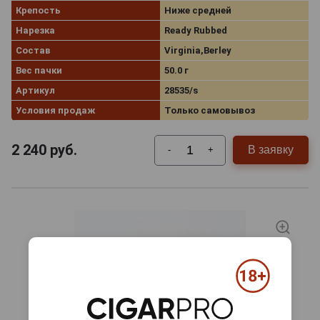
Крепость
Ниже средней
Нарезка
Ready Rubbed
Состав
Virginia,Berley
Вес пачки
50.0 г
Артикул
28535/s
Условия продаж
Только самовывоз
2 240
руб.
В заявку
-
+