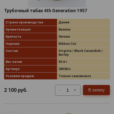
Трубочный табак 4th Generation 1957
Страна производства
Дания
Ароматизация
Ваниль
Крепость
Легкая
Нарезка
Ribbon Cut
Состав
Virginia / Black Cavendish /
Burley
Вес пачки
50.0 г
Артикул
28538/s
Условия продаж
Только самовывоз
2 100
руб.
В заявку
-
+