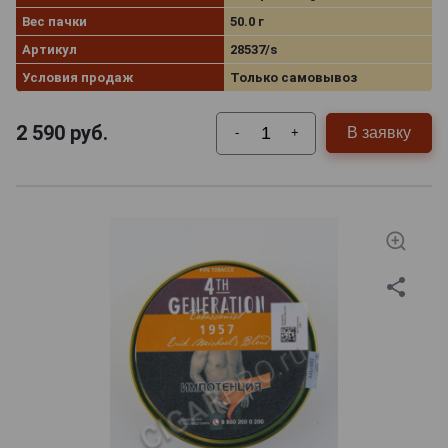
Вес пачки
50.0 г
Артикул
28537/s
Условия продаж
Только самовывоз
2 590
руб.
В заявку
-
+