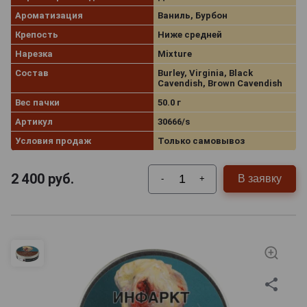
Ароматизация
Ваниль, Бурбон
Крепость
Ниже средней
Нарезка
Mixture
Состав
Burley, Virginia, Black
Cavendish, Brown Cavendish
Вес пачки
50.0 г
Артикул
30666/s
Условия продаж
Только самовывоз
2 400
руб.
В заявку
-
+