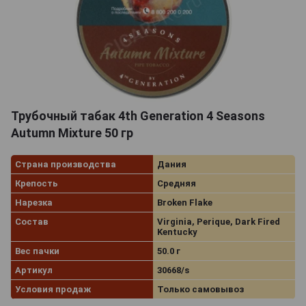
Трубочный табак 4th Generation 4 Seasons
Autumn Mixture 50 гр
Страна производства
Дания
Крепость
Средняя
Нарезка
Broken Flake
Состав
Virginia, Perique, Dark Fired
Kentucky
Вес пачки
50.0 г
Артикул
30668/s
Условия продаж
Только самовывоз