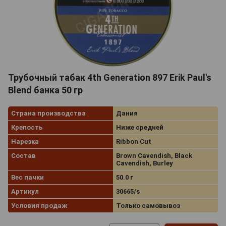
Трубочный табак 4th Generation 897 Erik Paul's
Blend банка 50 гр
Страна производства
Дания
Крепость
Ниже средней
Нарезка
Ribbon Cut
Состав
Brown Cavendish, Black
Cavendish, Burley
Вес пачки
50.0 г
Артикул
30665/s
Условия продаж
Только самовывоз