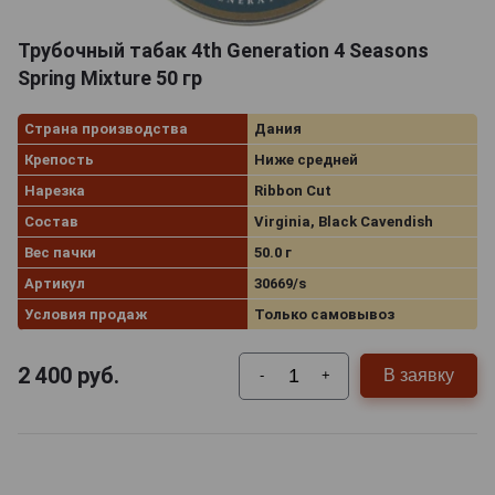
Трубочный табак 4th Generation 4 Seasons
Spring Mixture 50 гр
Страна производства
Дания
Крепость
Ниже средней
Нарезка
Ribbon Cut
Состав
Virginia, Black Cavendish
Вес пачки
50.0 г
Артикул
30669/s
Условия продаж
Только самовывоз
2 400
руб.
В заявку
-
+