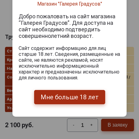
Магазин "Галерея Градусов"
Добро пожаловать на сайт магазина
“Галерея Градусов”. Для доступа на
сайт необходимо подтвердить
совершеннолетний возраст.
Трубочный табак 4th Generation 1882
Сайт содержит информацию для лиц
Страна производства
Дания
старше 18 лет. Сведения, размещенные на
сайте, не являются рекламой, носят
Крепость
Ниже средней
исключительно информационный
Нарезка
Coarse Cut
характер и предназначены исключительно
Состав
Kentucky / Latakia / Oriental /
для личного пользования.
Virginia
Вес пачки
50.0 г
Мне больше 18 лет
Артикул
28536/s
Условия продаж
Только самовывоз
2 100
руб.
В заявку
-
+