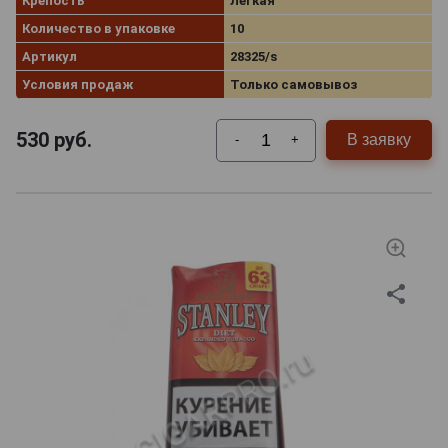
Крепость
Легкая
Количество в упаковке
10
Артикул
28325/s
Условия продаж
Только самовывоз
530
руб.
В заявку
-
+