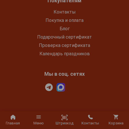
Покупателям
Контакты
Покупка и оплата
Блог
Подарочный сертификат
Проверка сертификата
Календарь праздников
Мы в соц. сетях
МИНЗДРАВ ПРЕДУПРЕЖДАЕТ: ЧРЕЗМЕРНОЕ
УПОТРЕБЛЕНИЕ АЛКОГОЛЯ ВРЕДИТ ВАШЕМУ
Штрихкод
Главная
Меню
Контакты
Корзина
ЗДОРОВЬЮ. КУРЕНИЕ ВРЕДИТ ВАШЕМУ