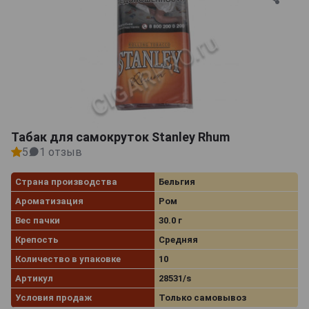
Табак для самокруток Stanley Rhum
5
1 отзыв
Страна производства
Бельгия
Ароматизация
Ром
Вес пачки
30.0 г
Крепость
Средняя
Количество в упаковке
10
Артикул
28531/s
Условия продаж
Только самовывоз