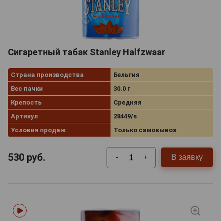
Сигаретный табак Stanley Halfzwaar
Страна производства
Бельгия
Вес пачки
30.0 г
Крепость
Средняя
Артикул
28449/s
Условия продаж
Только самовывоз
530
руб.
В заявку
-
+