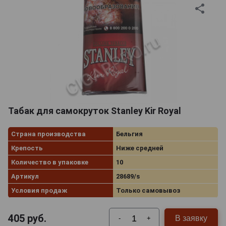
Табак для самокруток Stanley Kir Royal
Страна производства
Бельгия
Крепость
Ниже средней
Количество в упаковке
10
Артикул
28689/s
Условия продаж
Только самовывоз
405
руб.
В заявку
-
+