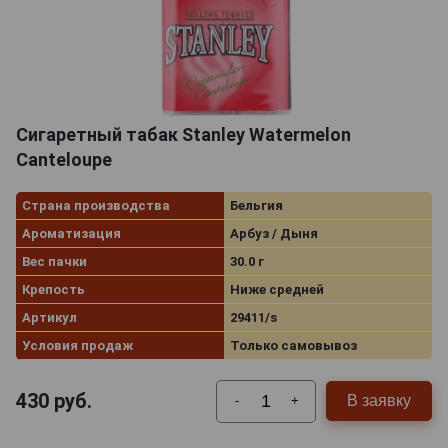
Сигаретный табак Stanley Watermelon
Canteloupe
Страна производства
Бельгия
Ароматизация
Арбуз / Дыня
Вес пачки
30.0 г
Крепость
Ниже средней
Артикул
29411/s
Условия продаж
Только самовывоз
430
руб.
В заявку
-
+