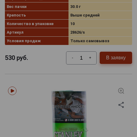
Вес пачки
30.0 г
Крепость
Выше средней
Количество в упаковке
10
Артикул
28626/s
Условия продаж
Только самовывоз
530
руб.
В заявку
-
+