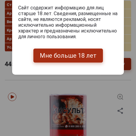
Страна производства
Бельгия
Сайт содержит информацию для лиц
старше 18 лет. Сведения, размещенные на
Ароматизация
Кофе
сайте, не являются рекламой, носят
Вес пачки
30.0 г
исключительно информационный
Крепость
Легкая
характер и предназначены исключительно
для личного пользования.
Артикул
28625/s
Условия продаж
Только самовывоз
Мне больше 18 лет
445
руб.
В заявку
-
+