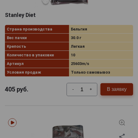
Stanley Diet
Страна производства
Бельгия
Вес пачки
30.0 г
Крепость
Легкая
Количество в упаковке
10
Артикул
25603m/s
Условия продаж
Только самовывоз
405
руб.
В заявку
-
+