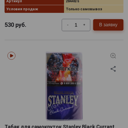
Артикул
28448/s
Условия продаж
Только самовывоз
530
руб.
В заявку
-
+
Табак для самокруток Stanley Black Currant