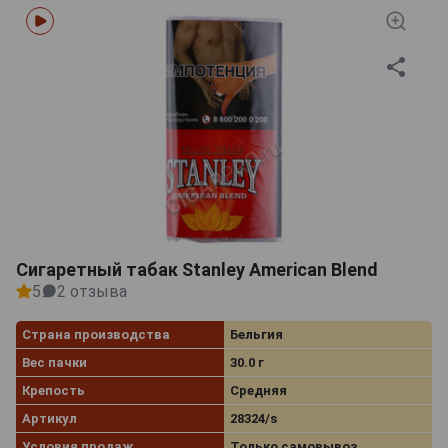
Сигаретный табак Stanley American Blend
5
2 отзыва
Страна производства
Бельгия
Вес пачки
30.0 г
Крепость
Средняя
Артикул
28324/s
Условия продаж
Только самовывоз