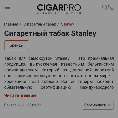
Главная
Сигаретный табак
Stanley
Сигаретный табак Stanley
Бренды
Табак для самокруток Stanley — это премиальная
продукция, выпускаемая известным бельгийским
производителем, который за довольной короткий
срок получил широкую известность во всем мире, -
компанией Twist Tobacco. Все ее товары проходят
обязательную сертификацию международного
образца, поэтому их качество не вызывает сомнений
Читать дальше
у потребителей.
Показаны 1 - 22 из 22
Сортировать
Для изготовления табачных смесей Стенли
применяется отборное сырье с лучших плантаций