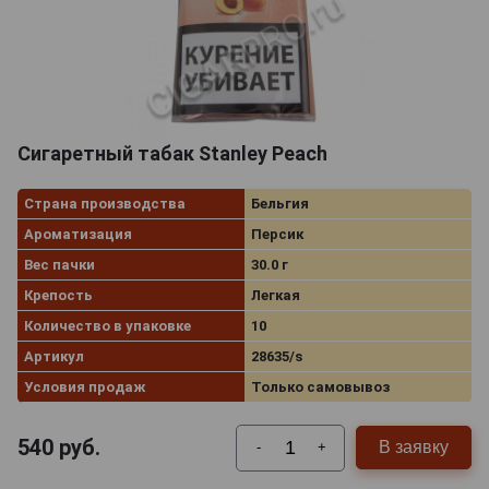
Сигаретный табак Stanley Peach
Страна производства
Бельгия
Ароматизация
Персик
Вес пачки
30.0 г
Крепость
Легкая
Количество в упаковке
10
Артикул
28635/s
Условия продаж
Только самовывоз
540
руб.
В заявку
-
+