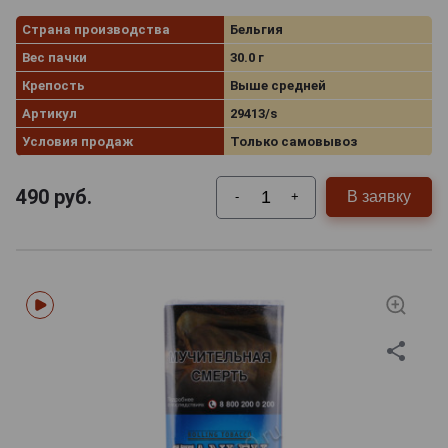
Страна производства
Бельгия
Вес пачки
30.0 г
Крепость
Выше средней
Артикул
29413/s
Условия продаж
Только самовывоз
490
руб.
В заявку
-
+