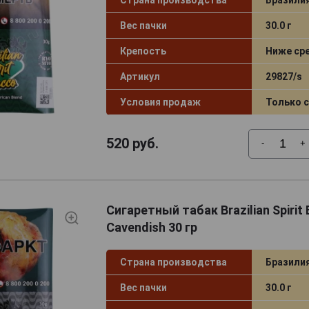
Вес пачки
30.0 г
Крепость
Ниже ср
Артикул
29827/s
Условия продаж
Только 
520
руб.
-
+
Сигаретный табак Brazilian Spirit 
Cavendish 30 гр
Страна производства
Бразили
Вес пачки
30.0 г