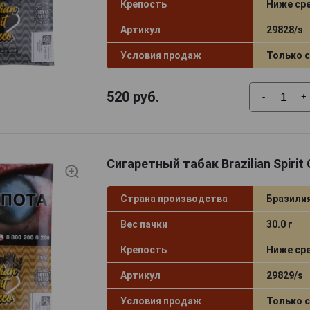
Крепость
Ниже ср
Артикул
29828/s
Условия продаж
Только 
520
руб.
-
+
Сигаретный табак Brazilian Spirit 
Страна производства
Бразили
Вес пачки
30.0 г
Крепость
Ниже ср
Артикул
29829/s
Условия продаж
Только 