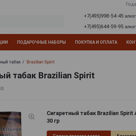
Пода
+7(495)998-54-45
алко
+7(495)644-59-95
алко
ЦИИ
ПОДАРОЧНЫЕ НАБОРЫ
ПОКУПКА И ОПЛАТА
КОН
ный табак
Brazilian Spirit
й табак Brazilian Spirit
10
Сигаретный табак Brazilian Spirit
30 гр
Страна производства
Бразили