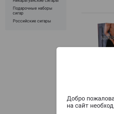
Никарагуанские сигары
Подарочные наборы
сигар
Российские сигары
Добро пожаловат
на сайт необхо