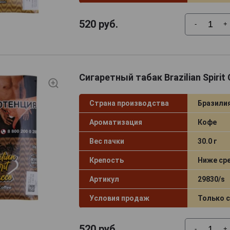
520
руб.
-
+
Сигаретный табак Brazilian Spirit 
Страна производства
Бразили
Ароматизация
Кофе
Вес пачки
30.0 г
Крепость
Ниже ср
Артикул
29830/s
Условия продаж
Только 
520
руб.
-
+