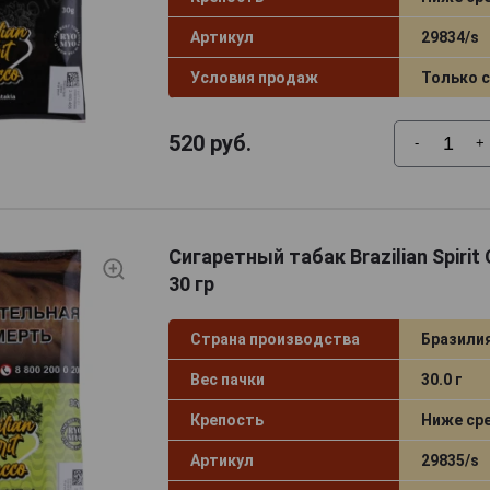
Артикул
29834/s
Условия продаж
Только 
520
руб.
-
+
Сигаретный табак Brazilian Spirit 
30 гр
Страна производства
Бразили
Вес пачки
30.0 г
Крепость
Ниже ср
Артикул
29835/s