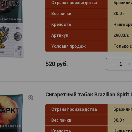
Страна производства
Бразили
Вес пачки
30.0 г
Крепость
Ниже ср
Артикул
29833/s
Условия продаж
Только 
520
руб.
-
+
Сигаретный табак Brazilian Spirit 
Страна производства
Бразили
Вес пачки
30.0 г
Крепость
Ниже ср