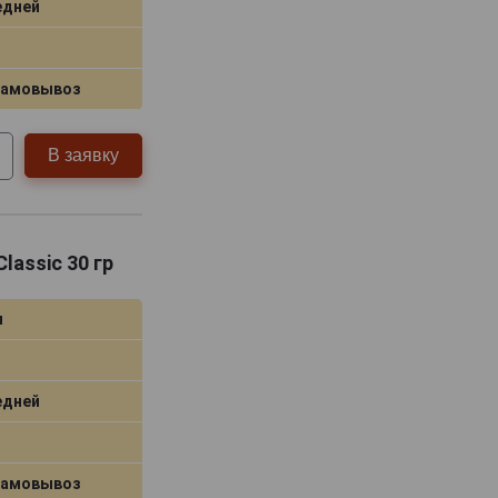
едней
самовывоз
В заявку
Classic 30 гр
я
едней
самовывоз