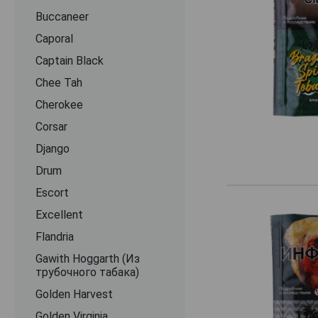
Buccaneer
Caporal
Captain Black
Chee Tah
Cherokee
Corsar
Django
Drum
Escort
Excellent
Flandria
Gawith Hoggarth (Из
трубочного табака)
Golden Harvest
Golden Virginia