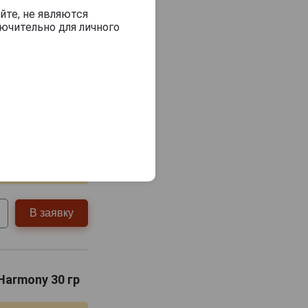
йте, не являются
 Golden
ючительно для личного
я
едней
самовывоз
В заявку
 Harmony 30 гр