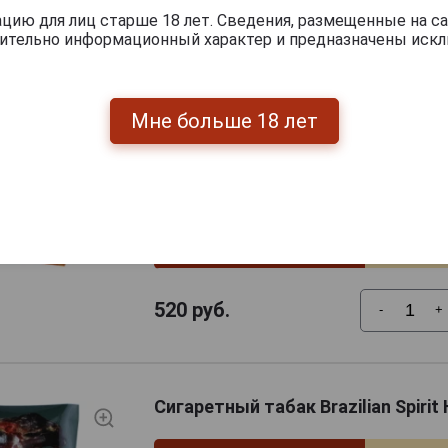
ию для лиц старше 18 лет. Сведения, размещенные на са
Сигаретный табак Brazilian Spirit
чительно информационный характер и предназначены искл
Cavendish 30 гр
Страна производства
Бразили
Мне больше 18 лет
Вес пачки
30.0 г
Крепость
Ниже ср
Артикул
29832/s
Условия продаж
Только 
520
руб.
-
+
Сигаретный табак Brazilian Spirit