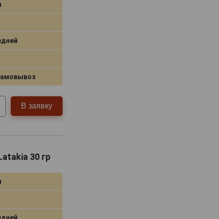
я
едней
самовывоз
В заявку
Latakia 30 гр
я
едней