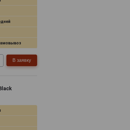
едней
самовывоз
В заявку
Black
я