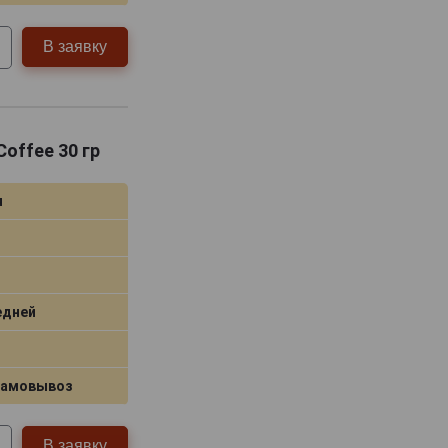
В заявку
Coffee 30 гр
я
едней
самовывоз
В заявку