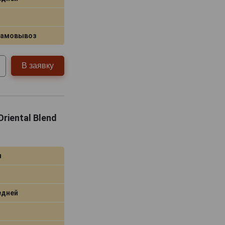
самовывоз
В заявку
Oriental Blend
я
едней