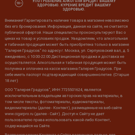
УПОТРЕБЛЕНИЕ АЛКОГОЛЯ ВРЕДИТ ВАШЕМУ
ЗДОРОВЬЮ. КУРЕНИЕ ВРЕДИТ ВАШЕМУ
ЗДОРОВЬЮ.
Внимание! Гарантировать наличие товара в магазине невозможно
без его бронирования. Информация, данная на сайте, не считается
публичной офертой. Наши специалисты проконсультируют Вас о
ценах на товар и условиях продаж. Уведомляем, что алкогольная
и табачная продукция может быть приобретена только в магазине
"Галерея Градусов" по адресу г. Москва, ул. Серпуховский вал, д. 5
ежедневно, с 10:00-22:00 Дистанционная продажа и доставка не
осуществляется. Алкогольная и табачная продукция может быть
получена и оплачена на кассе магазина Галерея Градусов. При
себе иметь паспорт подтверждающий совершеннолетие. (Старше
18 лет)
ООО "Галерея Градусов", ИНН 7725501624, является
исключительным владельцем авторских прав на материалы, в
том числе тексты, фотоматериалы, аудиоматериалы,
видеоматериалы (далее - Контент), размещенные на веб-сайте
www.cigarpro.ru (далее - Сайт). Доступ к Сайту не дает
пользователю права использовать какой-либо Контент,
содержащийся на Сайте.
Воспроизведение Контента с Сайта разрешено только для