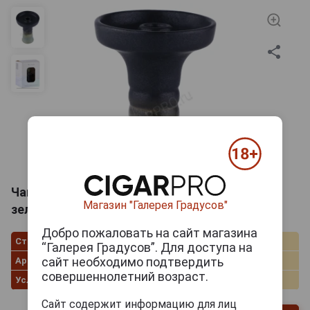
Чаша для кальяна Форма Фанел Глазурь
Магазин "Галерея Градусов"
зеленый / черный
Добро пожаловать на сайт магазина
Страна производства
Россия
“Галерея Градусов”. Для доступа на
сайт необходимо подтвердить
Артикул
29445/s
совершеннолетний возраст.
Условия продаж
Только самовывоз
Сайт содержит информацию для лиц