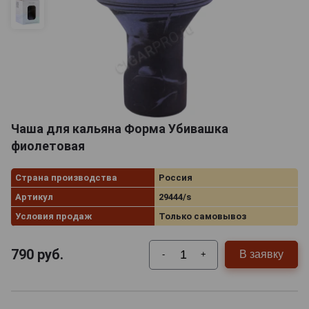
Чаша для кальяна Форма Убивашка
фиолетовая
Страна производства
Россия
Артикул
29444/s
Условия продаж
Только самовывоз
790
руб.
В заявку
-
+