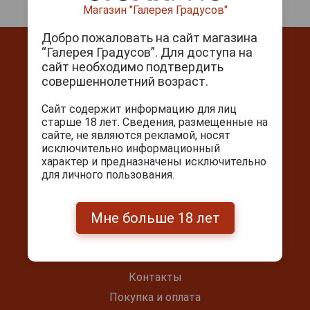
Магазин "Галерея Градусов"
Добро пожаловать на сайт магазина
“Галерея Градусов”. Для доступа на
сайт необходимо подтвердить
совершеннолетний возраст.
Сайт содержит информацию для лиц
Контакты
старше 18 лет. Сведения, размещенные на
сайте, не являются рекламой, носят
г. Москва, Серпуховский вал, д. 5
исключительно информационный
Ежедневно с 10:00 до 22:00
характер и предназначены исключительно
для личного пользования.
+7(495) 644-59-95
info@cigarpro.ru
Мне больше 18 лет
Покупателям
Контакты
Покупка и оплата