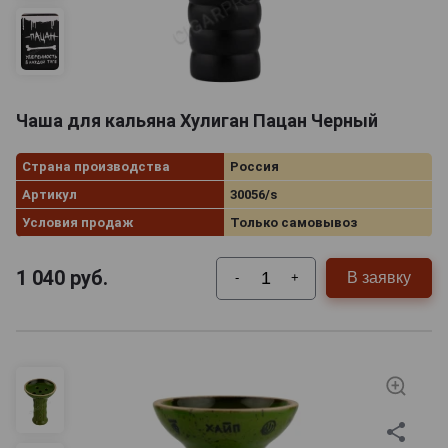
Чаша для кальяна Хулиган Пацан Черный
Страна производства
Россия
Артикул
30056/s
Условия продаж
Только самовывоз
1 040
руб.
В заявку
-
+