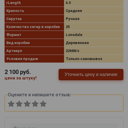
rLength
6.5
Крепость
Средняя
Скрутка
Ручная
Количество сигар в коробке
25
Формат
Lonsdale
Вид коробки
Деревянная
Артикул
22688/s
Условия продаж
Только самовывоз
2 100
руб.
Уточнить цену и наличие
цена за штуку!
Оцените и напишите отзыв: