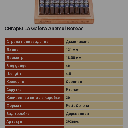
Сигары La Galera Anemoi Boreas
Страна производства
Доминикана
Длина
121 мм
Диаметр
18.30 мм
Ring gauge
46
rLength
4.8
Крепость
Средняя
Скрутка
Ручная
Количество сигар в коробке
20
Формат
Petit Corona
Вид коробки
Деревянная
Артикул
29266/s