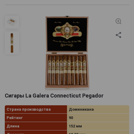
Сигары La Galera Connecticut Pegador
Страна производства
Доминикана
Рейтинг
90
Длина
152 мм