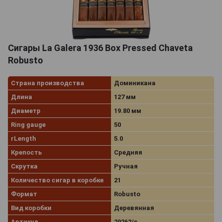
Сигары La Galera 1936 Box Pressed Chaveta
Robusto
Страна производства
Доминикана
Длина
127 мм
Диаметр
19.80 мм
Ring gauge
50
rLength
5.0
Крепость
Средняя
Скрутка
Ручная
Количество сигар в коробке
21
Формат
Robusto
Вид коробки
Деревянная
Артикул
29262/s