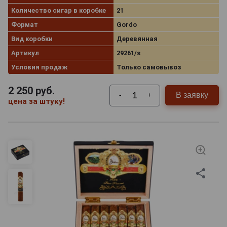
Количество сигар в коробке
21
Формат
Gordo
Вид коробки
Деревянная
Артикул
29261/s
Условия продаж
Только самовывоз
2 250
руб.
В заявку
-
+
цена за штуку!