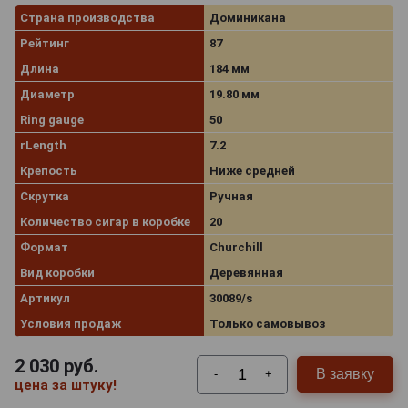
Страна производства
Доминикана
Рейтинг
87
Длина
184 мм
Диаметр
19.80 мм
Ring gauge
50
rLength
7.2
Крепость
Ниже средней
Скрутка
Ручная
Количество сигар в коробке
20
Формат
Churchill
Вид коробки
Деревянная
Артикул
30089/s
Условия продаж
Только самовывоз
2 030
руб.
В заявку
-
+
цена за штуку!