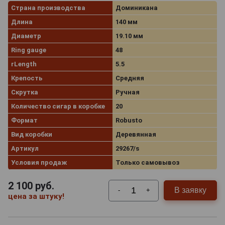
Страна производства
Доминикана
Длина
140 мм
Диаметр
19.10 мм
Ring gauge
48
rLength
5.5
Крепость
Средняя
Скрутка
Ручная
Количество сигар в коробке
20
Формат
Robusto
Вид коробки
Деревянная
Артикул
29267/s
Условия продаж
Только самовывоз
2 100
руб.
В заявку
-
+
цена за штуку!