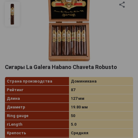
Сигары La Galera Habano Chaveta Robusto
Страна производства
Доминикана
Рейтинг
87
Длина
127 мм
Диаметр
19.80 мм
Ring gauge
50
rLength
5.0
Крепость
Средняя