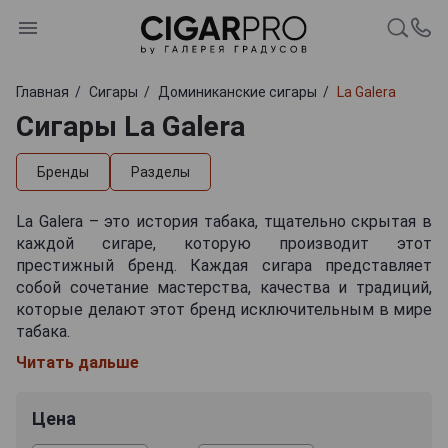
Главная
Сигары
Доминиканские сигары
La Galera
Сигары La Galera
Бренды
Разделы
La Galera – это история табака, тщательно скрытая в
каждой сигаре, которую производит этот
престижный бренд. Каждая сигара представляет
собой сочетание мастерства, качества и традиций,
которые делают этот бренд исключительным в мире
табака.
Читать дальше
Компания La Galera была основана Хосе Бланко,
знаменитым мастером табака, который придал этому
бренду свою уникальную отметку. Сигары La Galera
Цена
изготавливаются в Доминиканской Республике на