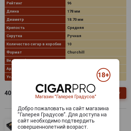
Рейтинг
96
Длина
178 мм
Диаметр
18.70 мм
Крепость
Средняя
Скрутка
Ручная
Количество сигар в коробке
10
Формат
Churchill
Вид коробки
Деревянная
Артикул
30494/s
Условия продаж
Только самовывоз
40 500
руб.
В заявку
-
+
Магазин "Галерея Градусов"
Добро пожаловать на сайт магазина
“Галерея Градусов”. Для доступа на
сайт необходимо подтвердить
совершеннолетний возраст.