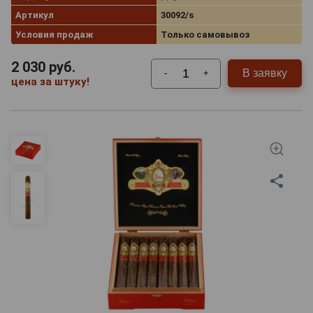
Артикул
30092/s
Условия продаж
Только самовывоз
2 030
руб.
В заявку
-
+
цена за штуку!