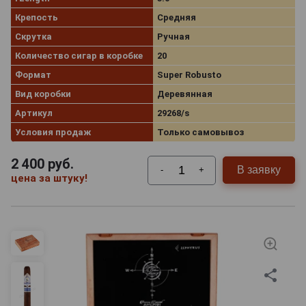
Крепость
Средняя
Скрутка
Ручная
Количество сигар в коробке
20
Формат
Super Robusto
Вид коробки
Деревянная
Артикул
29268/s
Условия продаж
Только самовывоз
2 400
руб.
В заявку
-
+
цена за штуку!