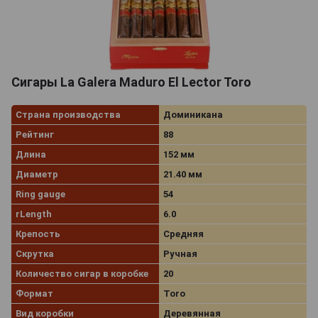
Сигары La Galera Maduro El Lector Toro
Страна производства
Доминикана
Рейтинг
88
Длина
152 мм
Диаметр
21.40 мм
Ring gauge
54
rLength
6.0
Крепость
Средняя
Скрутка
Ручная
Количество сигар в коробке
20
Формат
Toro
Вид коробки
Деревянная