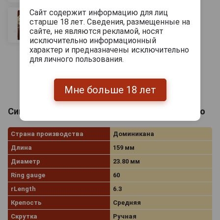
Сайт содержит информацию для лиц
старше 18 лет. Сведения, размещенные на
сайте, не являются рекламой, носят
исключительно информационный
характер и предназначены исключительно
для личного пользования.
Мне больше 18 лет
Сигары La Galera 1936 Box Pressed Pilon Gordo
Страна производства
Доминикана
Длина
159 мм
Диаметр
23.80 мм
Ring gauge
60
rLength
6.3
Крепость
Средняя
Скрутка
Ручная