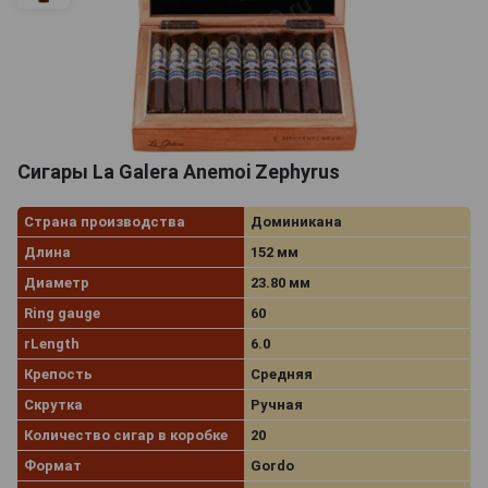
Сигары La Galera Anemoi Zephyrus
Страна производства
Доминикана
Длина
152 мм
Диаметр
23.80 мм
Ring gauge
60
rLength
6.0
Крепость
Средняя
Скрутка
Ручная
Количество сигар в коробке
20
Формат
Gordo