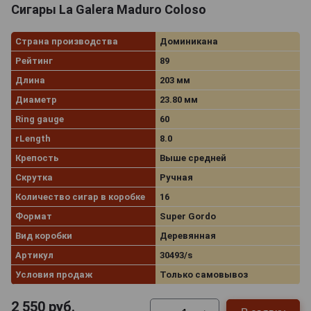
Сигары La Galera Maduro Coloso
Страна производства
Доминикана
Рейтинг
89
Длина
203 мм
Диаметр
23.80 мм
Ring gauge
60
rLength
8.0
Крепость
Выше средней
Скрутка
Ручная
Количество сигар в коробке
16
Формат
Super Gordo
Вид коробки
Деревянная
Артикул
30493/s
Условия продаж
Только самовывоз
2 550
руб.