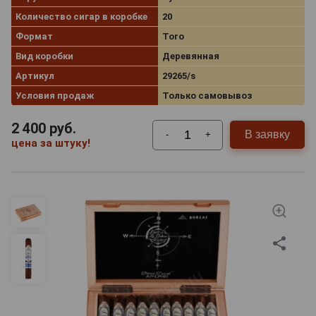
Количество сигар в коробке
20
Формат
Toro
Вид коробки
Деревянная
Артикул
29265/s
Условия продаж
Только самовывоз
2 400
руб.
В заявку
-
+
цена за штуку!