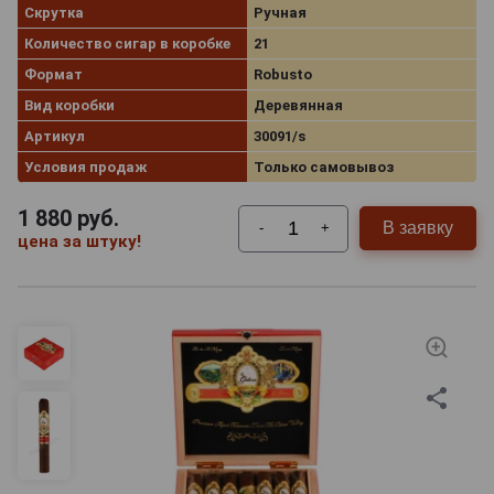
Скрутка
Ручная
Количество сигар в коробке
21
Формат
Robusto
Вид коробки
Деревянная
Артикул
30091/s
Условия продаж
Только самовывоз
1 880
руб.
В заявку
-
+
цена за штуку!