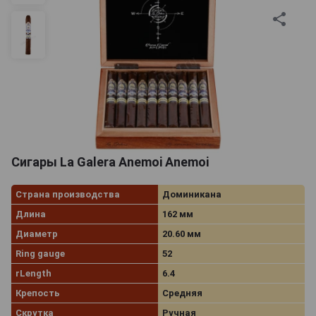
Сигары La Galera Anemoi Anemoi
Страна производства
Доминикана
Длина
162 мм
Диаметр
20.60 мм
Ring gauge
52
rLength
6.4
Крепость
Средняя
Скрутка
Ручная