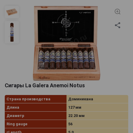
Сигары La Galera Anemoi Notus
Страна производства
Доминикана
Длина
127 мм
Диаметр
22.20 мм
Ring gauge
56
rLength
5.0