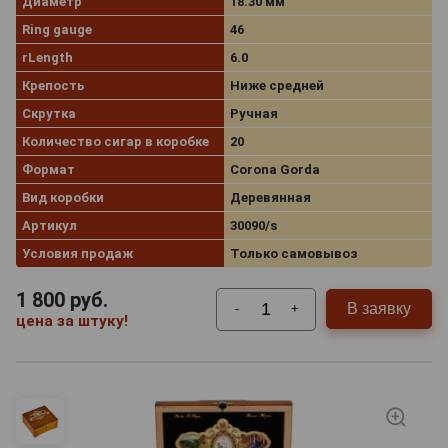
Диаметр
18.30 мм
Ring gauge
46
rLength
6.0
Крепость
Ниже средней
Скрутка
Ручная
Количество сигар в коробке
20
Формат
Corona Gorda
Вид коробки
Деревянная
Артикул
30090/s
Условия продаж
Только самовывоз
1 800
руб.
В заявку
-
+
цена за штуку!