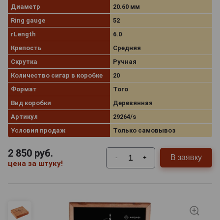
Диаметр
20.60 мм
Ring gauge
52
rLength
6.0
Крепость
Средняя
Скрутка
Ручная
Количество сигар в коробке
20
Формат
Toro
Вид коробки
Деревянная
Артикул
29264/s
Условия продаж
Только самовывоз
2 850
руб.
В заявку
-
+
цена за штуку!