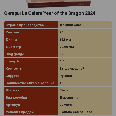
могут узнать больше о процессе создания сигар, а
также о видах табака и способах его использования.
Сигары La Galera Year of the Dragon 2024
Страна производства
Доминикана
Рейтинг
96
Длина
152 мм
Диаметр
20.60 мм
Ring gauge
52
rLength
6.0
Крепость
Выше средней
Скрутка
Ручная
Количество сигар в коробке
10
Формат
Toro
Вид коробки
Деревянная
Артикул
29790/s
Условия продаж
Только самовывоз