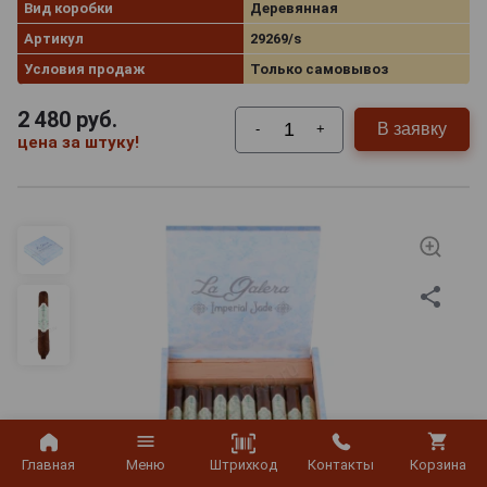
Вид коробки
Деревянная
Артикул
29269/s
Условия продаж
Только самовывоз
2 480
руб.
В заявку
-
+
цена за штуку!
Штрихкод
Главная
Меню
Контакты
Корзина