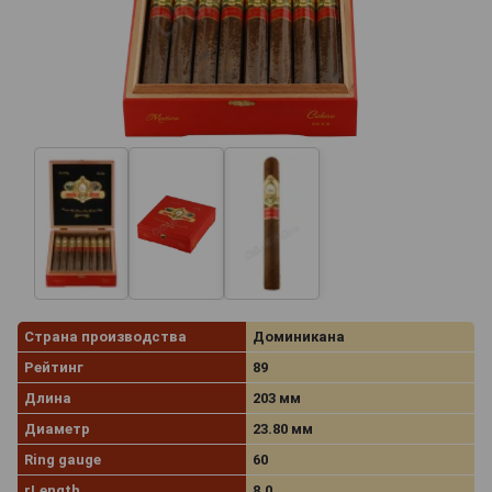
Страна производства
Доминикана
Рейтинг
89
Длина
203 мм
Диаметр
23.80 мм
Ring gauge
60
rLength
8.0