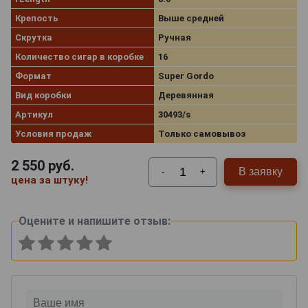
Крепость
Выше средней
Скрутка
Ручная
Количество сигар в коробке
16
Формат
Super Gordo
Вид коробки
Деревянная
Артикул
30493/s
Условия продаж
Только самовывоз
2 550
руб.
В заявку
-
+
цена за штуку!
Оцените и напишите отзыв: