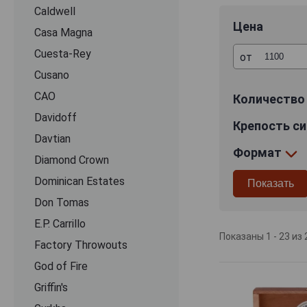
неторопливой пр
Caldwell
вкус. Покровны
Цена
Casa Magna
в качестве начи
premium (премиу
Cuesta-Rey
от
и длительность
Cusano
сигары Ashton A
CАО
Количество 
Знатоки часто н
Davidoff
Крепость с
Утонченность «
Davtian
климата и особо
Формат
пятилетние таба
Diamond Crown
вместе для рожд
Dominican Estates
и сбалансирован
Don Tomas
Покровный лист
E.P. Carrillo
и отличающийся 
Показаны 1 - 23 из 
Factory Throwouts
Series гармонич
состоят, как ми
God of Fire
Cabinet Series,
Griffin's
занимает семь д