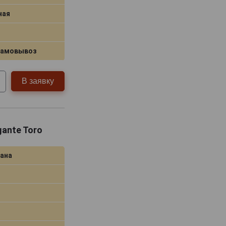
ная
самовывоз
В заявку
gante Toro
ана