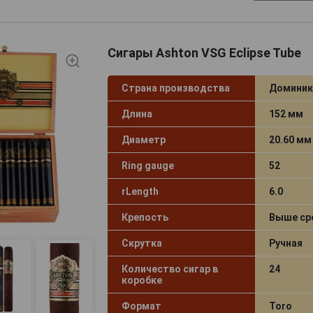
Сигары Ashton VSG Eclipse Tube
Страна производства
Доминик
Длина
152 мм
Диаметр
20.60 мм
Ring gauge
52
rLength
6.0
Крепость
Выше ср
Скрутка
Ручная
Количество сигар в
24
коробке
Формат
Toro