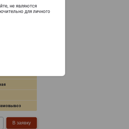
йте, не являются
ючительно для личного
ная
самовывоз
В заявку