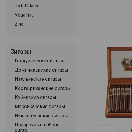
истинному масте
Total Flame
солнечными луча
любые препятств
VegaFina
вы вряд ли сможе
Zino
силой Солнца, та
Сигары Ashton H
место во всем н
Сигары
Тем из нас, кто
Гондурасские сигары
послевкусием, с
Доминиканские сигары
использованная 
компании Ashton
Итальянские сигары
пятилетние таб
Коста-риканские сигары
для сигар Ashton
Кубинские сигары
Восхитительный 
Мексиканские сигары
покровного лист
Никарагуанские сигары
специально для 
и естественным
Подарочные наборы
пробивающихся 
сигар