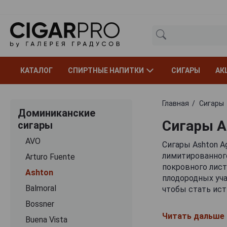
КАТАЛОГ
СПИРТНЫЕ НАПИТКИ
СИГАРЫ
АК
Главная
Сигары
Доминиканские
Сигары A
сигары
AVO
Сигары Ashton A
лимитированного
Arturo Fuente
покровного лист
Ashton
плодородных уча
Balmoral
чтобы стать ист
Bossner
Появление во в
Читать дальше
Buena Vista
ноток связано с