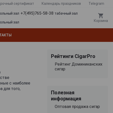
рочный сертификат
Календарь праздников
Telegram
+7(495)765-58-38
гольный зал
табачный зал
Корзина
гольный зал
ТАКТЫ
Рейтинги CigarPro
Рейтинг Доминиканских
сигар
а
естве
нные с наиболее
 для того,
Полезная
информация
мых сладковатых
Оптовая продажа сигар
одаря этой