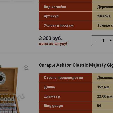
Вид коробки
Деревян
Артикул
23669/s
Условия продаж
Только 
3 300
руб.
-
+
цена за штуку!
Сигары Ashton Classic Majesty Gi
Страна производства
Доминик
Длина
152 мм
Диаметр
22.00 мм
Ring gauge
56