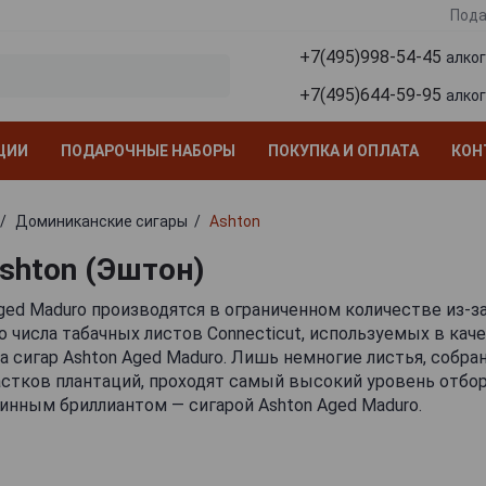
Пода
+7(495)998-54-45
алко
+7(495)644-59-95
алко
ЦИИ
ПОДАРОЧНЫЕ НАБОРЫ
ПОКУПКА И ОПЛАТА
КОН
Доминиканские сигары
Ashton
shton (Эштон)
ged Maduro производятся в ограниченном количестве из-з
 числа табачных листов Connecticut, используемых в кач
а сигар Ashton Aged Maduro. Лишь немногие листья, собра
стков плантаций, проходят самый высокий уровень отбора
инным бриллиантом — сигарой Ashton Aged Maduro.
кусе незажженной сигары Ashton Aged Maduro едва улови
 особой технологией ферментации покровных листов. Благ