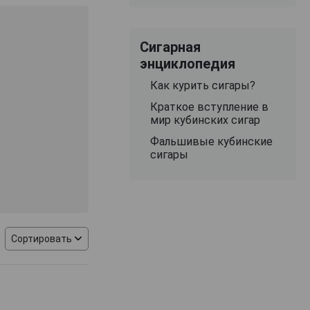
огатый, сложный
, используемые
и прочих сигар
Сигарная
у листу,
энциклопедия
енный вкус
Как курить сигары?
Краткое вступление в
в классе сигар.
мир кубинских сигар
и почвы,
Фальшивые кубинские
ах. Четырех-
сигары
Cabinet Series
о, многогранного
ентации
shton Cabinet
Сортировать
abinet Series
 сигары Ashton
ферментации,