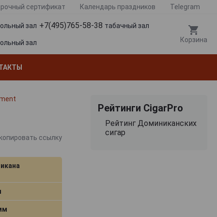
рочный сертификат
Календарь праздников
Telegram
+7(495)765-58-38
гольный зал
табачный зал
Корзина
гольный зал
ТАКТЫ
tment
Рейтинги CigarPro
Рейтинг Доминиканских
сигар
копировать ссылку
икана
м
 мм