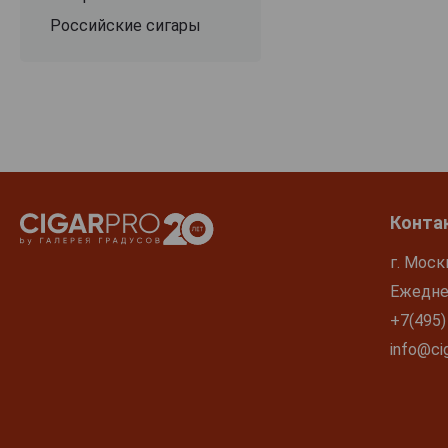
Российские сигары
Конта
г. Моск
Ежеднев
+7(495)
info@cig