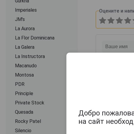
Gurkha
Imperiales
Оцените и нап
JM's
La Aurora
La Flor Dominicana
La Galera
La Instructora
Macanudo
Montosa
PDR
Principle
Private Stock
Добро пожаловат
Quesada
на сайт необхо
Rocky Patel
Silencio