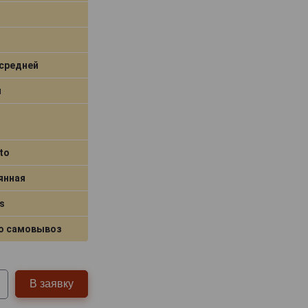
средней
я
to
янная
s
о самовывоз
В заявку