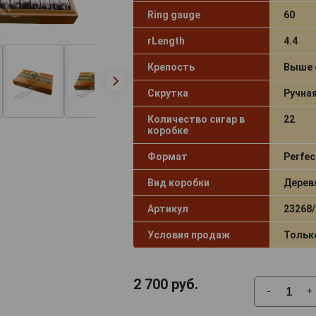
Ring gauge
60
rLength
4.4
Крепость
Выше 
Скрутка
Ручна
Количество сигар в
22
коробке
Формат
Perfec
Вид коробки
Дерев
Артикул
23268/
Условия продаж
Тольк
2 700
руб.
-
+