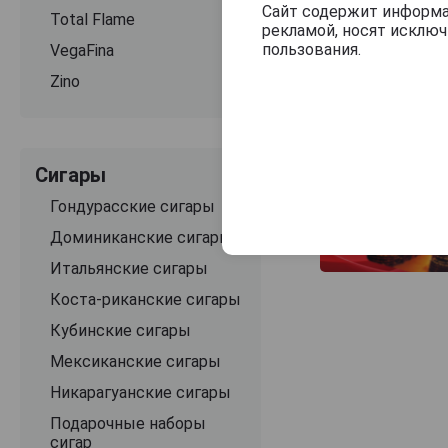
Сайт содержит информац
Total Flame
рекламой, носят исклю
пользования.
VegaFina
Zino
Сигары
Гондурасские сигары
Доминиканские сигары
Итальянские сигары
Коста-риканские сигары
Кубинские сигары
Мексиканские сигары
Никарагуанские сигары
Подарочные наборы
сигар