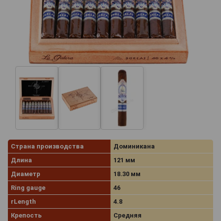
Страна производства
Доминикана
Длина
121 мм
Диаметр
18.30 мм
Ring gauge
46
rLength
4.8
Крепость
Средняя