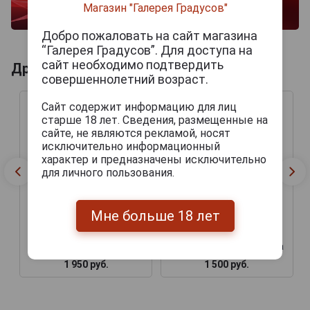
Магазин "Галерея Градусов"
Добро пожаловать на сайт магазина
“Галерея Градусов”. Для доступа на
сайт необходимо подтвердить
Другие продукты бренда LA GALERA
совершеннолетний возраст.
Сайт содержит информацию для лиц
старше 18 лет. Сведения, размещенные на
сайте, не являются рекламой, носят
исключительно информационный
характер и предназначены исключительно
для личного пользования.
Мне больше 18 лет
Сигары La Galera Habano
Сигары La Galera
El Lector №2 Tubo
Connecticut Cepo Corona
1 950 руб.
1 500 руб.