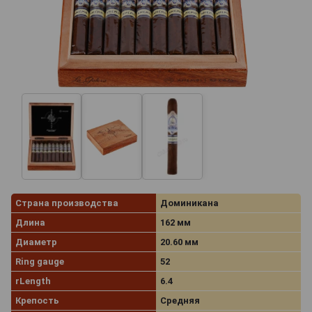
Страна производства
Доминикана
Длина
162 мм
Диаметр
20.60 мм
Ring gauge
52
rLength
6.4
Крепость
Средняя