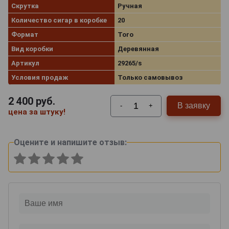
Скрутка
Ручная
Количество сигар в коробке
20
Формат
Toro
Вид коробки
Деревянная
Артикул
29265/s
Условия продаж
Только самовывоз
2 400
руб.
В заявку
-
+
цена за штуку!
Оцените и напишите отзыв: