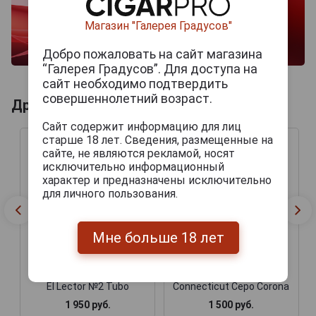
Магазин "Галерея Градусов"
Добро пожаловать на сайт магазина
“Галерея Градусов”. Для доступа на
сайт необходимо подтвердить
совершеннолетний возраст.
Другие продукты бренда LA GALERA
Сайт содержит информацию для лиц
старше 18 лет. Сведения, размещенные на
сайте, не являются рекламой, носят
исключительно информационный
характер и предназначены исключительно
для личного пользования.
Мне больше 18 лет
Сигары La Galera Habano
Сигары La Galera
El Lector №2 Tubo
Connecticut Cepo Corona
1 950 руб.
1 500 руб.