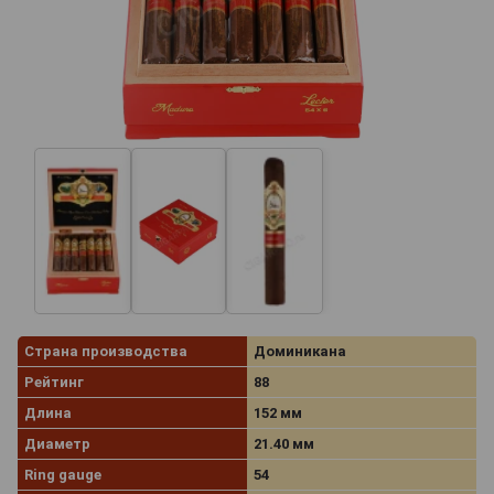
Страна производства
Доминикана
Рейтинг
88
Длина
152 мм
Диаметр
21.40 мм
Ring gauge
54