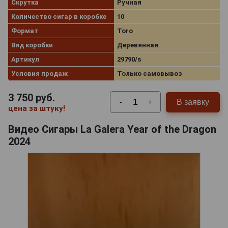
Скрутка
Ручная
Количество сигар в коробке
10
Формат
Toro
Вид коробки
Деревянная
Артикул
29790/s
Условия продаж
Только самовывоз
3 750
руб.
В заявку
-
+
цена за штуку!
Видео Сигары La Galera Year of the Dragon
2024