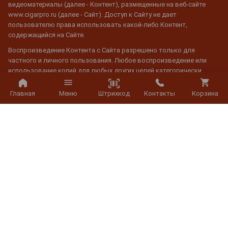
видеоматериалы (далее - Контент), размещенные на веб-сайте
www.cigarpro.ru (далее - Сайт). Доступ к Сайту не дает
пользователю права использовать какой-либо Контент,
содержащийся на Сайте.
Воспроизведение Контента с Сайта разрешено только для
частного и личного пользования. Любое воспроизведение или
использование копий для любых других целей категорически
запрещено.
Штрихкод
Главная
Меню
Контакты
Корзина
Распечатка или загрузка Контента с Сайта разрешена только для
личного использования, а не для коммерческой деятельности.
Любая информация, относящаяся к авторскому праву или праву
собственности, не может быть изменена, и при ее использовании
обязательна активная гиперссылка на сайт www.cigarpro.ru
© 2026 CigarPro.ru, ООО "Галерея Градусов", ИНН 7725501624,
Лицензия №77РПА0003933 c 20 апреля 2007 г. до 19 апреля 2027 г.
Все права защищены.