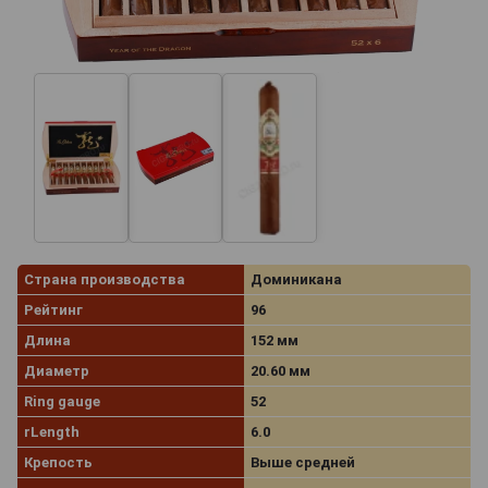
Страна производства
Доминикана
Рейтинг
96
Длина
152 мм
Диаметр
20.60 мм
Ring gauge
52
rLength
6.0
Крепость
Выше средней