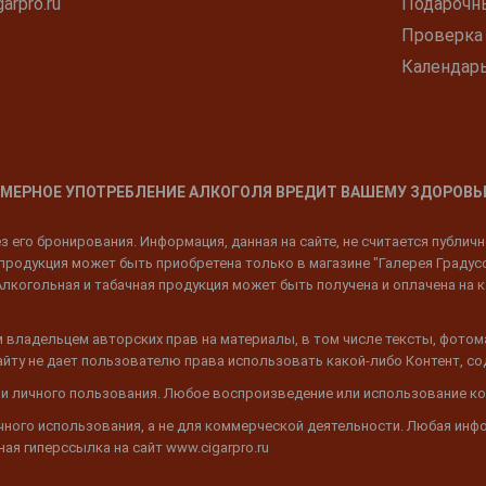
arpro.ru
Подарочн
Проверка
Календар
МЕРНОЕ УПОТРЕБЛЕНИЕ АЛКОГОЛЯ ВРЕДИТ ВАШЕМУ ЗДОРОВЬ
 его бронирования. Информация, данная на сайте, не считается публич
родукция может быть приобретена только в магазине "Галерея Градусов"
Алкогольная и табачная продукция может быть получена и оплачена на к
 владельцем авторских прав на материалы, в том числе тексты, фотом
 Сайту не дает пользователю права использовать какой-либо Контент, с
 и личного пользования. Любое воспроизведение или использование ко
ичного использования, а не для коммерческой деятельности. Любая инф
ая гиперссылка на сайт www.cigarpro.ru