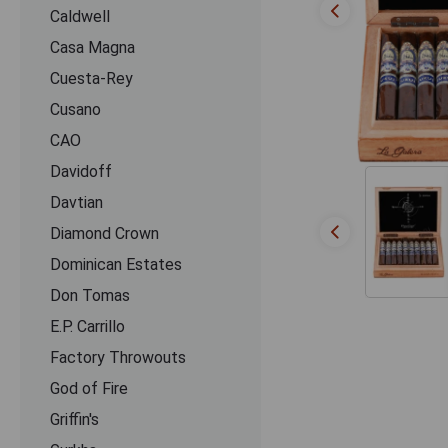
Caldwell
Casa Magna
Cuesta-Rey
Cusano
CАО
Davidoff
Davtian
Diamond Crown
Dominican Estates
Don Tomas
E.P. Carrillo
Factory Throwouts
God of Fire
Griffin's