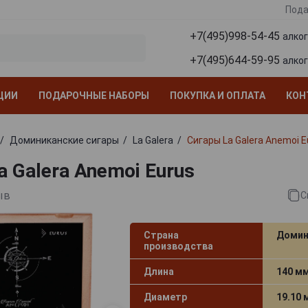
Пода
+7(495)998-54-45
алко
+7(495)644-59-95
алко
ЦИИ
ПОДАРОЧНЫЕ НАБОРЫ
ПОКУПКА И ОПЛАТА
КОН
Доминиканские сигары
La Galera
Сигары La Galera Anemoi E
 Galera Anemoi Eurus
ыв
С
Страна
Домин
производства
Длина
140 м
Диаметр
19.10