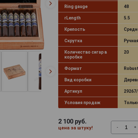
Ring gauge
48
rLength
5.5
Крепость
Средн
Скрутка
Ручна
Количество сигар в
20
коробке
Формат
Robus
Вид коробки
Дерев
Артикул
29267/
Условия продаж
Тольк
2 100
руб.
-
+
цена за штуку!