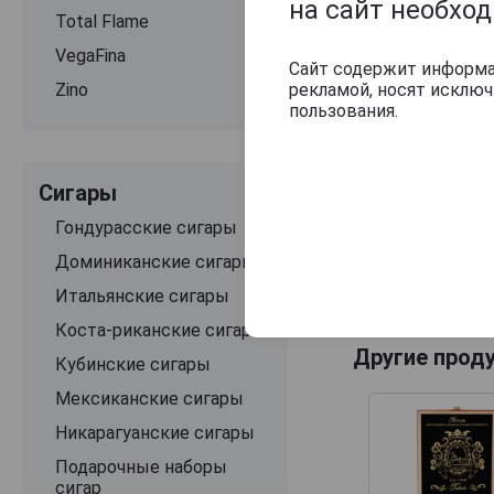
на сайт необхо
Total Flame
VegaFina
Сайт содержит информац
Zino
рекламой, носят исклю
пользования.
Сигары
Гондурасские сигары
Доминиканские сигары
Итальянские сигары
Коста-риканские сигары
Другие прод
Кубинские сигары
Мексиканские сигары
Никарагуанские сигары
Подарочные наборы
сигар