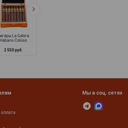
Сигары La Galera
Сигары La Galer
Connecticut Chaveta
Connecticut Pilo
Robusto
Short Gordo
игары La Galera
Habano Coloso
2 550 руб.
1 800 руб.
1 950 руб.
елям
Мы в соц. сетях
 оплата