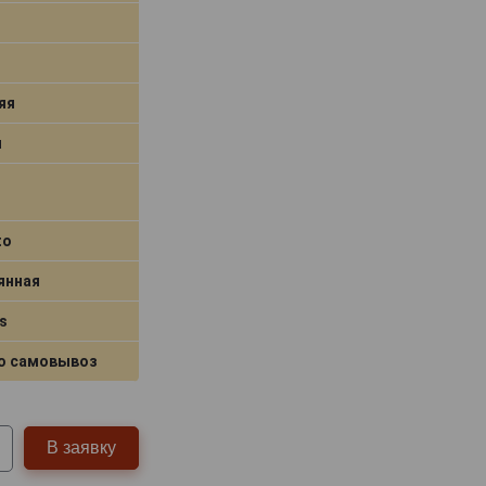
яя
я
to
янная
s
о самовывоз
В заявку