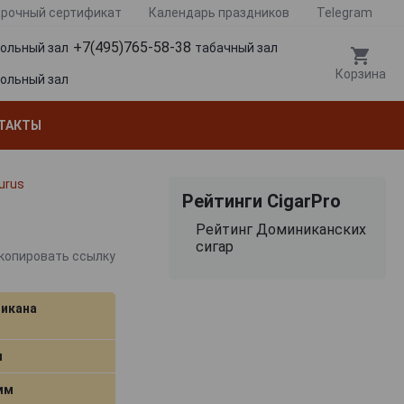
рочный сертификат
Календарь праздников
Telegram
+7(495)765-58-38
гольный зал
табачный зал
Корзина
гольный зал
ТАКТЫ
urus
Рейтинги CigarPro
Рейтинг Доминиканских
сигар
копировать ссылку
икана
м
 мм