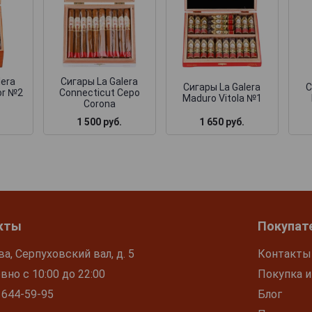
lera
Сигары La Galera
Сигары La Galera
С
or №2
Connecticut Cepo
Maduro Vitola №1
Corona
1 500 руб.
1 650 руб.
кты
Покупат
ва, Серпуховский вал, д. 5
Контакты
но с 10:00 до 22:00
Покупка и
 644-59-95
Блог