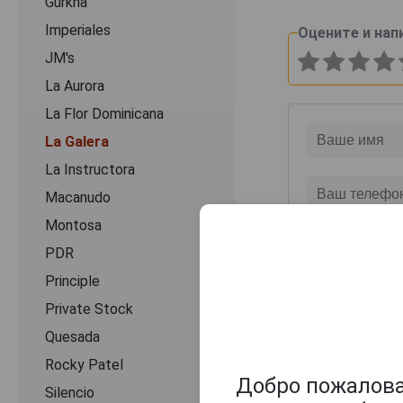
Gurkha
Imperiales
Оцените и нап
JM's
La Aurora
La Flor Dominicana
La Galera
La Instructora
Macanudo
Montosa
PDR
Principle
Private Stock
Quesada
Rocky Patel
Добро пожаловат
Silencio