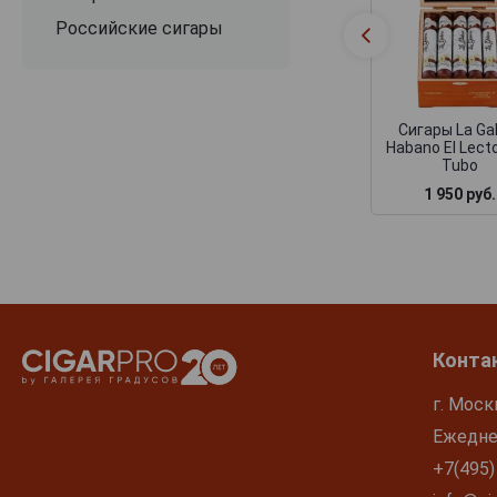
Российские сигары
Сигары La Ga
Habano El Lect
Tubo
1 950 руб.
Конта
г. Моск
Ежеднев
+7(495)