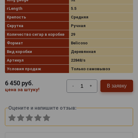
rLength
5.5
Крепость
Средняя
Скрутка
Ручная
Количество сигар в коробке
29
Формат
Belicoso
Вид коробки
Деревянная
Артикул
22848/s
Условия продаж
Только самовывоз
6 450
руб.
В заявку
-
+
цена за штуку!
Оцените и напишите отзыв: