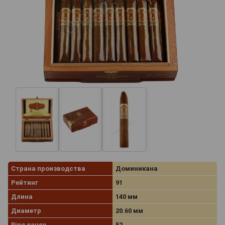
Страна производства
Доминикана
Рейтинг
91
Длина
140 мм
Диаметр
20.60 мм
Ring gauge
52