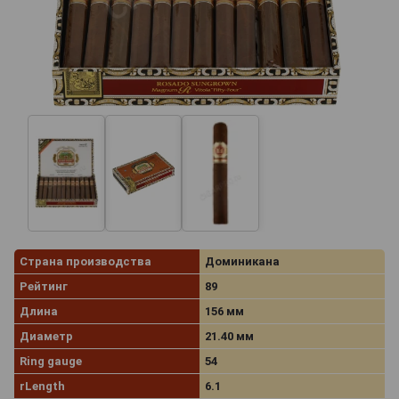
Страна производства
Доминикана
Рейтинг
89
Длина
156 мм
Диаметр
21.40 мм
Ring gauge
54
rLength
6.1