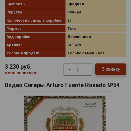
Крепость
Средняя
Скрутка
Ручная
Количество сигар в коробке
25
Формат
Toro
Вид коробки
Деревянная
Артикул
24804/s
Условия продаж
Только самовывоз
3 230
руб.
В заявку
-
+
цена за штуку!
Видео Сигары Arturo Fuente Rosado №54