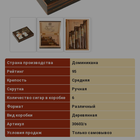
Страна производства
Доминикана
Рейтинг
95
Крепость
Средняя
Скрутка
Ручная
Количество сигар в коробке
6
Формат
Различный
Вид коробки
Деревянная
Артикул
30603/s
Условия продаж
Только самовывоз