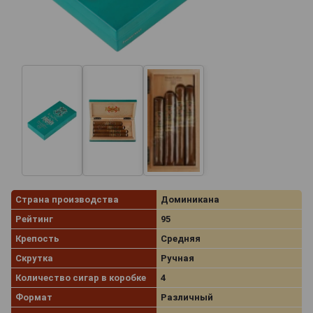
Страна производства
Доминикана
Рейтинг
95
Крепость
Средняя
Скрутка
Ручная
Количество сигар в коробке
4
Формат
Различный