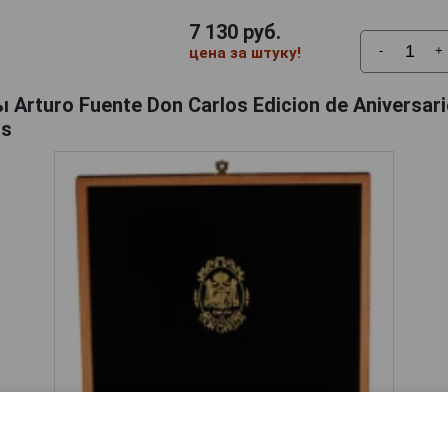
7 130
руб.
-
+
цена за штуку!
Arturo Fuente Don Carlos Edicion de Aniversari
os