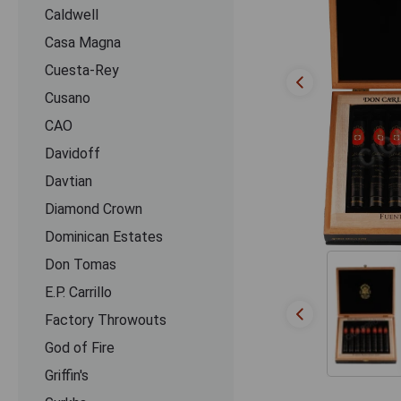
Caldwell
Casa Magna
Cuesta-Rey
Cusano
CАО
Davidoff
Davtian
Diamond Crown
Dominican Estates
Don Tomas
E.P. Carrillo
Factory Throwouts
God of Fire
Griffin's