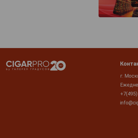
Конта
г. Моск
Ежеднев
+7(495)
info@cig