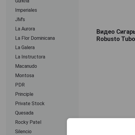
Gurkha
Imperiales
JM's
La Aurora
Видео Сигары 
La Flor Dominicana
Robusto Tub
La Galera
La Instructora
Macanudo
Montosa
PDR
Principle
Private Stock
Quesada
Rocky Patel
Silencio