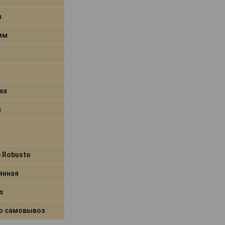
м
 мм
яя
я
e Robusto
янная
s
о самовывоз