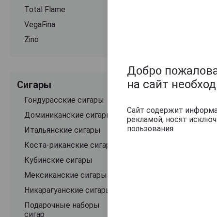
Total Flame
VegaFina
Zino
Добро пожаловат
на сайт необхо
Сигары
Гондурасские сигары
Сайт содержит информац
Доминиканские сигары
рекламой, носят исклю
пользования.
Итальянские сигары
Оцените и нап
Коста-риканские сигары
Кубинские сигары
Мексиканские сигары
Никарагуанские сигары
Подарочные наборы
сигар