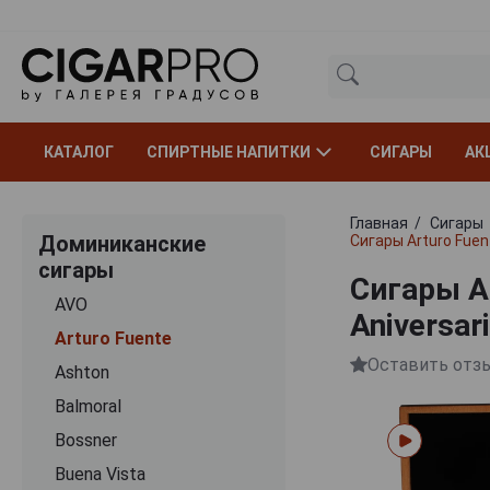
КАТАЛОГ
СПИРТНЫЕ НАПИТКИ
СИГАРЫ
АК
Главная
Сигары
Доминиканские
Сигары Arturo Fuent
сигары
Сигары Ar
AVO
Aniversar
Arturo Fuente
Оставить отз
Ashton
Balmoral
Bossner
Buena Vista