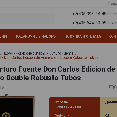
Пода
+7(495)998-54-45
алко
+7(495)644-59-95
алко
ЦИИ
ПОДАРОЧНЫЕ НАБОРЫ
ПОКУПКА И ОПЛАТА
КОН
Доминиканские сигары
Arturo Fuente
e Don Carlos Edicion de Aniversario Double Robusto Tubos
turo Fuente Don Carlos Edicion de
io Double Robusto Tubos
ыв
С
Страна
Домин
производства
Рейтинг
94