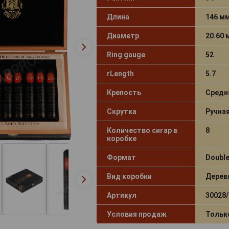
Длина
146 м
Диаметр
20.60
Ring gauge
52
rLength
5.7
Крепость
Средн
Скрутка
Ручна
Количество сигар в
8
коробке
Формат
Doubl
Вид коробки
Дерев
Артикул
30028/
Условия продаж
Тольк