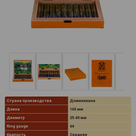
Страна производства
Доминикана
Длина
165 мм
Диаметр
25.40 мм
Ring gauge
64
Крепость
Средняя