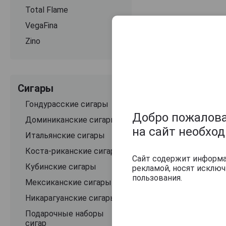
Total Flame
VegaFina
Zino
Сигары
Гондурасские сигары
Добро пожаловат
Доминиканские сигары
на сайт необхо
Итальянские сигары
Описание
Коста-риканские сигары
Сайт содержит информац
Сигары Arturo F
Кубинские сигары
рекламой, носят исклю
сигары, которы
пользования.
месяцев.
Вкус
п
Мексиканские сигары
тёплыми нотами
Никарагуанские сигары
Подарочные наборы
Оцените и нап
сигар