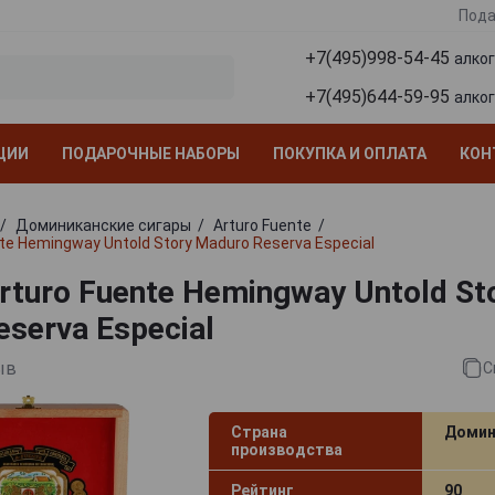
Пода
+7(495)998-54-45
алко
+7(495)644-59-95
алко
ЦИИ
ПОДАРОЧНЫЕ НАБОРЫ
ПОКУПКА И ОПЛАТА
КОН
Доминиканские сигары
Arturo Fuente
te Hemingway Untold Story Maduro Reserva Especial
turo Fuente Hemingway Untold St
serva Especial
ыв
С
Страна
Домин
производства
Рейтинг
90