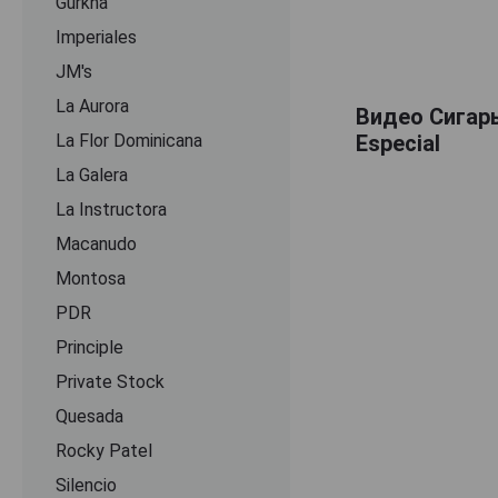
Gurkha
Imperiales
JM's
La Aurora
Видео Сигары
La Flor Dominicana
Especial
La Galera
La Instructora
Macanudo
Montosa
PDR
Principle
Private Stock
Quesada
Rocky Patel
Silencio