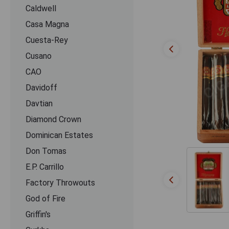
Caldwell
Casa Magna
Cuesta-Rey
Cusano
CАО
Davidoff
Davtian
Diamond Crown
Dominican Estates
Don Tomas
E.P. Carrillo
Factory Throwouts
God of Fire
Griffin's