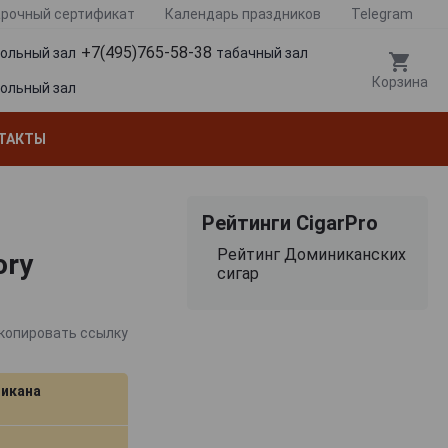
рочный сертификат
Календарь праздников
Telegram
+7(495)765-58-38
гольный зал
табачный зал
Корзина
гольный зал
ТАКТЫ
Рейтинги CigarPro
Рейтинг Доминиканских
ory
сигар
копировать ссылку
икана