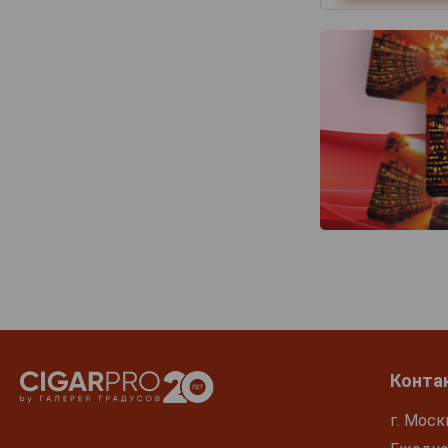
Конта
г. Моск