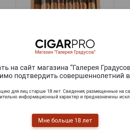
Магазин "Галерея Градусов"
ь на сайт магазина “Галерея Градусов
димо подтвердить совершеннолетний в
ию для лиц старше 18 лет. Сведения, размещенные на са
uente Hemingway Untold Story Maduro
— редкие и востре
чительно информационный характер и предназначены искл
е выдерживаются в выложенных кедром помещениях в т
ри курении сигара раскрывает насыщенный, многогранный
 цветочной деликатности и сладковатой ванили
Мне больше 18 лет
ишите отзыв: