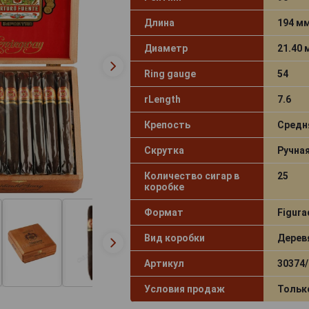
Длина
194 м
Диаметр
21.40
Ring gauge
54
rLength
7.6
Крепость
Средн
Скрутка
Ручна
Количество сигар в
25
коробке
Формат
Figur
Вид коробки
Дерев
Артикул
30374/
Условия продаж
Тольк