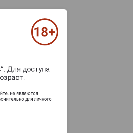
”. Для доступа
озраст.
йте, не являются
бованные
ючительно для личного
ечение шести
 букет с