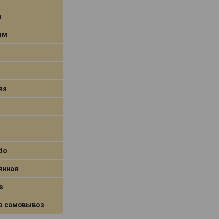
м
 мм
яя
я
ado
янная
s
о самовывоз