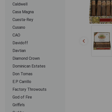
Caldwell
Casa Magna
Cuesta-Rey
Cusano
CАО
Davidoff
Davtian
Diamond Crown
Dominican Estates
Don Tomas
E.P. Carrillo
Factory Throwouts
God of Fire
Griffin's