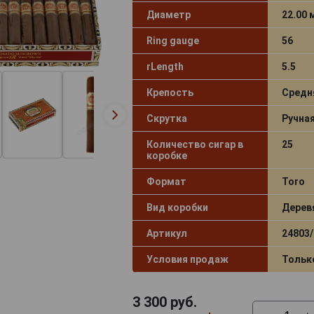
Диаметр
22.00
Ring gauge
56
rLength
5.5
Крепость
Средн
Скрутка
Ручна
Количество сигар в
25
коробке
Формат
Toro
Вид коробки
Дерев
Артикул
24803/
Условия продаж
Тольк
3 300
руб.