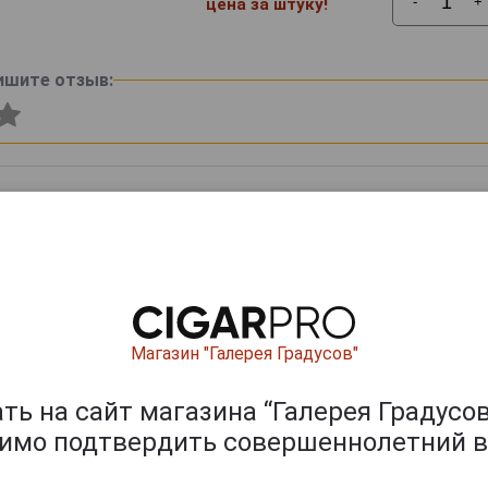
-
+
цена за штуку!
ишите отзыв:
Магазин "Галерея Градусов"
0
и
ь на сайт магазина “Галерея Градусов
димо подтвердить совершеннолетний в