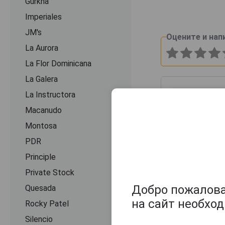
Gurkha
Imperiales
JM's
Оцените и нап
La Aurora
La Flor Dominicana
La Galera
La Instructora
Macanudo
Montosa
PDR
Principle
Private Stock
Добро пожаловат
Quesada
на сайт необхо
Rocky Patel
Silencio