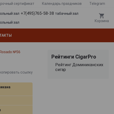
рочный сертификат
Календарь праздников
Telegram
+7(495)765-58-38
гольный зал
табачный зал
Корзина
гольный зал
ТАКТЫ
 Rosado №56
Рейтинги CigarPro
Рейтинг Доминиканских
сигар
копировать ссылку
икана
м