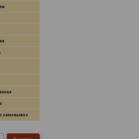
 мм
яя
я
янная
s
о самовывоз