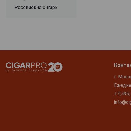
Российские сигары
Конта
г. Моск
Ежеднев
+7(495)
info@cig