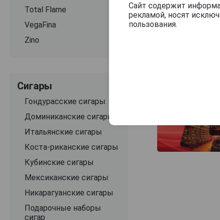
Сайт содержит информац
Total Flame
рекламой, носят исклю
пользования.
VegaFina
Zino
Сигары
Гондурасские сигары
Доминиканские сигары
Итальянские сигары
Коста-риканские сигары
Кубинские сигары
Мексиканские сигары
Никарагуанские сигары
Подарочные наборы
сигар