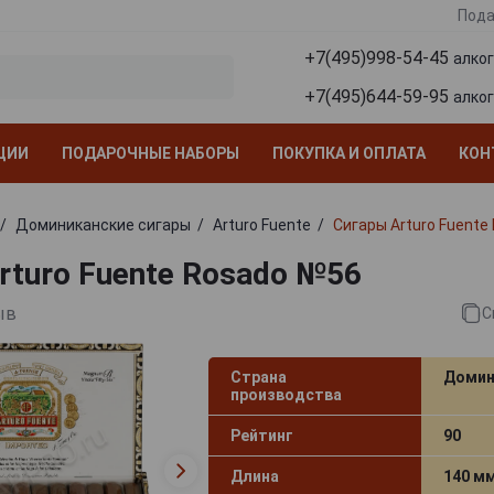
Пода
+7(495)998-54-45
алко
+7(495)644-59-95
алко
ЦИИ
ПОДАРОЧНЫЕ НАБОРЫ
ПОКУПКА И ОПЛАТА
КОН
Доминиканские сигары
Arturo Fuente
Сигары Arturo Fuente
rturo Fuente Rosado №56
ыв
С
Страна
Домин
производства
Рейтинг
90
Длина
140 м