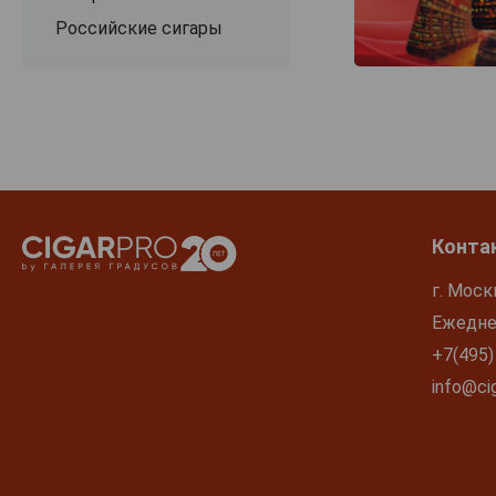
Российские сигары
Конта
г. Моск
Ежеднев
+7(495)
info@cig