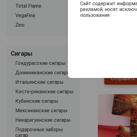
Сайт содержит информац
Total Flame
рекламой, носят исклю
пользования.
VegaFina
Zino
Сигары
Гондурасские сигары
Доминиканские сигары
Итальянские сигары
Коста-риканские сигары
Кубинские сигары
Мексиканские сигары
Никарагуанские сигары
Подарочные наборы
сигар