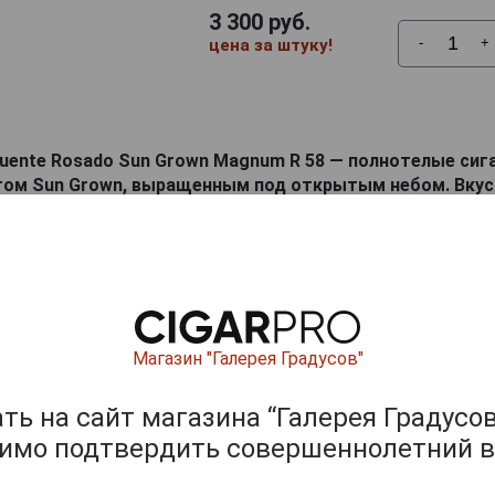
3 300
руб.
-
+
цена за штуку!
Fuente Rosado Sun Grown Magnum R 58 — полнотелые сиг
ом Sun Grown, выращенным под открытым небом. Вкус
и шоколада и различных орехов, а также кофейных зере
ишите отзыв:
Магазин "Галерея Градусов"
ь на сайт магазина “Галерея Градусов
димо подтвердить совершеннолетний в