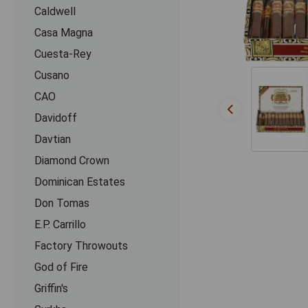
Caldwell
Casa Magna
Cuesta-Rey
Cusano
CАО
Davidoff
Davtian
Diamond Crown
Dominican Estates
Don Tomas
E.P. Carrillo
Factory Throwouts
God of Fire
Griffin's