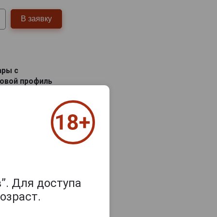
В заявку
ары с
овой профиль
н и
”. Для доступа
озраст.