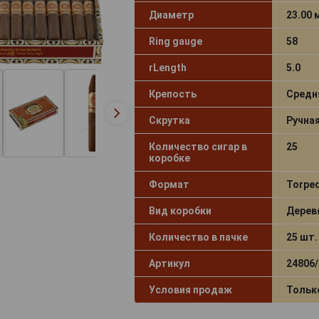
Диаметр
23.00
Ring gauge
58
rLength
5.0
Крепость
Средн
Скрутка
Ручна
Количество сигар в
25
коробке
Формат
Torpe
Вид коробки
Дерев
Количество в пачке
25 шт.
Артикул
24806/
Условия продаж
Тольк