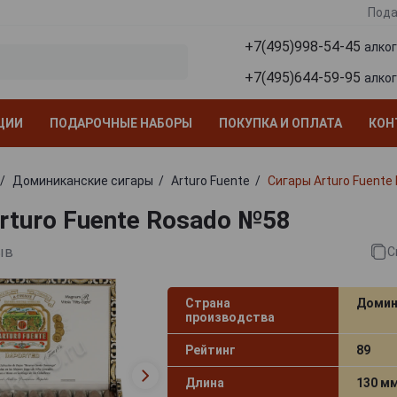
Пода
+7(495)998-54-45
алко
+7(495)644-59-95
алко
ЦИИ
ПОДАРОЧНЫЕ НАБОРЫ
ПОКУПКА И ОПЛАТА
КОН
Доминиканские сигары
Arturo Fuente
Сигары Arturo Fuente
rturo Fuente Rosado №58
ыв
С
Страна
Домин
производства
Рейтинг
89
Длина
130 м