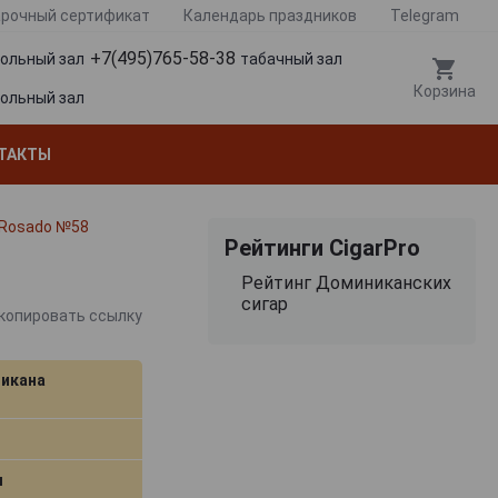
рочный сертификат
Календарь праздников
Telegram
+7(495)765-58-38
гольный зал
табачный зал
Корзина
гольный зал
ТАКТЫ
 Rosado №58
Рейтинги CigarPro
Рейтинг Доминиканских
сигар
копировать ссылку
икана
м