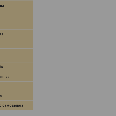
 мм
яя
я
do
янная
s
о самовывоз