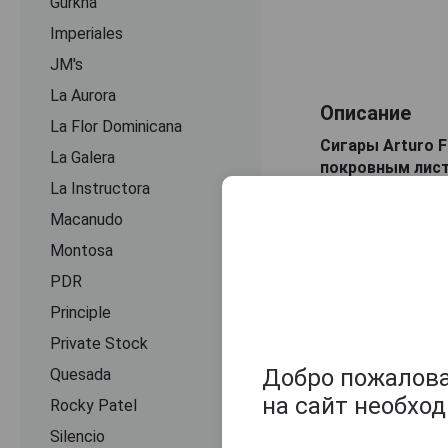
Gurkha
Imperiales
JM's
La Aurora
Описание
La Flor Dominicana
Сигары Arturo 
La Galera
покровным лист
La Instructora
оставляет нотк
сухофруктов.
Macanudo
Montosa
Оцените и нап
PDR
Principle
Private Stock
Добро пожаловат
Quesada
на сайт необхо
Rocky Patel
Silencio