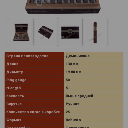
Страна производства
Доминикана
Длина
130 мм
Диаметр
19.80 мм
Ring gauge
50
rLength
5.1
Крепость
Выше средней
Скрутка
Ручная
Количество сигар в коробке
25
Формат
Robusto
Вид коробки
Деревянная