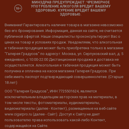
МИНЗДРАВ ПРЕДУПРЕЖДАЕТ: ЧРЕЗМЕРНОЕ
УПОТРЕБЛЕНИЕ АЛКОГОЛЯ ВРЕДИТ ВАШЕМУ
ЗДОРОВЬЮ. КУРЕНИЕ ВРЕДИТ ВАШЕМУ
ЗДОРОВЬЮ.
Внимание! Гарантировать наличие товара в магазине невозможно
без его бронирования. Информация, данная на сайте, не считается
публичной офертой. Наши специалисты проконсультируют Вас о
ценах на товар и условиях продаж. Уведомляем, что алкогольная
и табачная продукция может быть приобретена только в магазине
"Галерея Градусов" по адресу г. Москва, ул. Серпуховский вал, д. 5
ежедневно, с 10:00-22:00 Дистанционная продажа и доставка не
осуществляется. Алкогольная и табачная продукция может быть
получена и оплачена на кассе магазина Галерея Градусов. При
себе иметь паспорт подтверждающий совершеннолетие. (Старше
18 лет)
ООО "Галерея Градусов", ИНН 7725501624, является
исключительным владельцем авторских прав на материалы, в
том числе тексты, фотоматериалы, аудиоматериалы,
видеоматериалы (далее - Контент), размещенные на веб-сайте
www.cigarpro.ru (далее - Сайт). Доступ к Сайту не дает
пользователю права использовать какой-либо Контент,
содержащийся на Сайте.