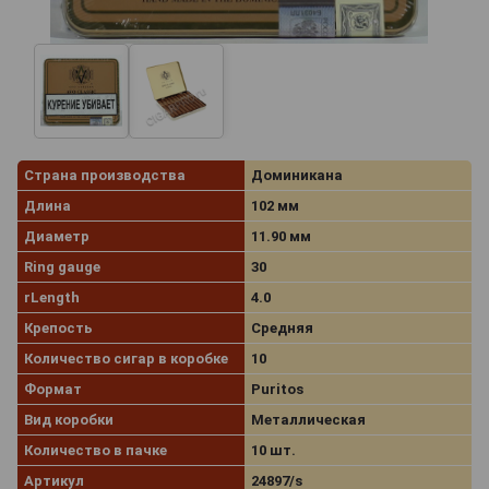
Страна производства
Доминикана
Длина
102 мм
Диаметр
11.90 мм
Ring gauge
30
rLength
4.0
Крепость
Средняя
Количество сигар в коробке
10
Формат
Puritos
Вид коробки
Металлическая
Количество в пачке
10 шт.
Артикул
24897/s